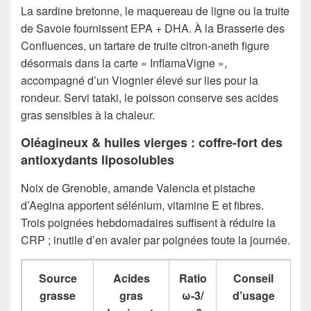
La sardine bretonne, le maquereau de ligne ou la truite
de Savoie fournissent EPA + DHA. À la Brasserie des
Confluences, un tartare de truite citron-aneth figure
désormais dans la carte « InflamaVigne »,
accompagné d’un Viognier élevé sur lies pour la
rondeur. Servi tataki, le poisson conserve ses acides
gras sensibles à la chaleur.
Oléagineux & huiles vierges : coffre-fort des
antioxydants liposolubles
Noix de Grenoble, amande Valencia et pistache
d’Aegina apportent sélénium, vitamine E et fibres.
Trois poignées hebdomadaires suffisent à réduire la
CRP ; inutile d’en avaler par poignées toute la journée.
Source
Acides
Ratio
Conseil
grasse
gras
ω-3/
d’usage