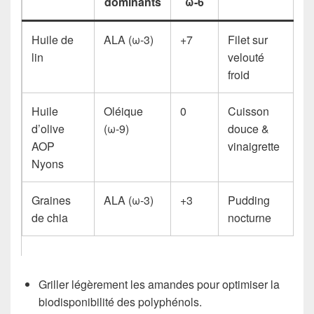
dominants
ω-6
Huile de
ALA (ω-3)
+7
Filet sur
lin
velouté
froid
Huile
Oléique
0
Cuisson
d’olive
(ω-9)
douce &
AOP
vinaigrette
Nyons
Graines
ALA (ω-3)
+3
Pudding
de chia
nocturne
Griller légèrement les amandes pour optimiser la
biodisponibilité des polyphénols.