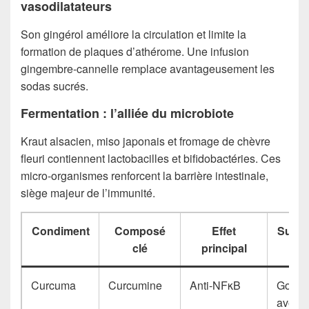
vasodilatateurs
Son gingérol améliore la circulation et limite la
formation de plaques d’athérome. Une infusion
gingembre-cannelle remplace avantageusement les
sodas sucrés.
Fermentation : l’alliée du microbiote
Kraut alsacien, miso japonais et fromage de chèvre
fleuri contiennent lactobacilles et bifidobactéries. Ces
micro-organismes renforcent la barrière intestinale,
siège majeur de l’immunité.
Condiment
Composé
Effet
Sugge
clé
principal
Curcuma
Curcumine
Anti-NFκB
Golden
avoin