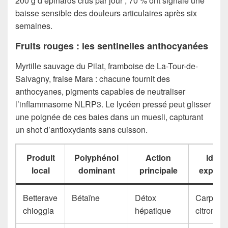
200 g d’épinards crus par jour ; 70 % ont signalé une
baisse sensible des douleurs articulaires après six
semaines.
Fruits rouges : les sentinelles anthocyanées
Myrtille sauvage du Pilat, framboise de La-Tour-de-
Salvagny, fraise Mara : chacune fournit des
anthocyanes, pigments capables de neutraliser
l’inflammasome NLRP3. Le lycéen pressé peut glisser
une poignée de ces baies dans un muesli, capturant
un shot d’antioxydants sans cuisson.
Produit
Polyphénol
Action
Idée
local
dominant
principale
expres
Betterave
Bétaïne
Détox
Carpacc
chioggia
hépatique
citronné