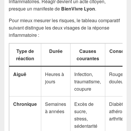
inflammatoires. Réagir devient un acte citoyen,
presque un manifeste de
BienVivre Lyon
.
Pour mieux mesurer les risques, le tableau comparatif
suivant distingue les deux visages de la réponse
inflammatoire :
Type de
Durée
Causes
Conséqu
réaction
courantes
Aiguë
Heures à
Infection,
Rougeur,
jours
traumatisme,
douleur, fi
coupure
Chronique
Semaines
Excès de
Diabète,
à années
sucre,
athérosclé
stress,
arthrite
sédentarité