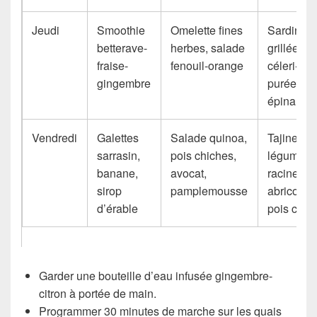
Jeudi
Smoothie
Omelette fines
Sardines
betterave-
herbes, salade
grillées,
fraise-
fenouil-orange
céleri-rav
gingembre
purée,
épinards
Vendredi
Galettes
Salade quinoa,
Tajine
sarrasin,
pois chiches,
légumes
banane,
avocat,
racines,
sirop
pamplemousse
abricots s
d’érable
pois chic
Garder une bouteille d’eau infusée gingembre-
citron à portée de main.
Programmer 30 minutes de marche sur les quais