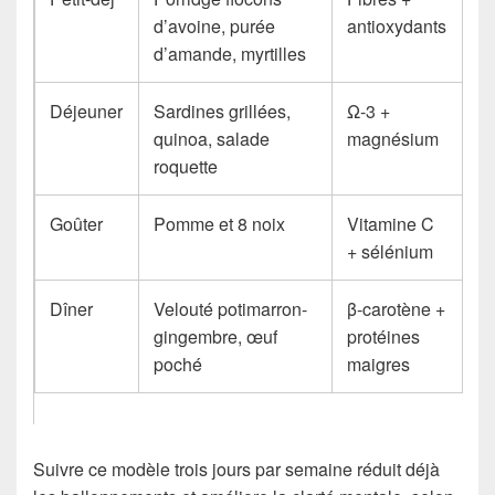
d’avoine, purée
antioxydants
d’amande, myrtilles
Déjeuner
Sardines grillées,
Ω-3 +
quinoa, salade
magnésium
roquette
Goûter
Pomme et 8 noix
Vitamine C
+ sélénium
Dîner
Velouté potimarron-
β-carotène +
gingembre, œuf
protéines
poché
maigres
Suivre ce modèle trois jours par semaine réduit déjà