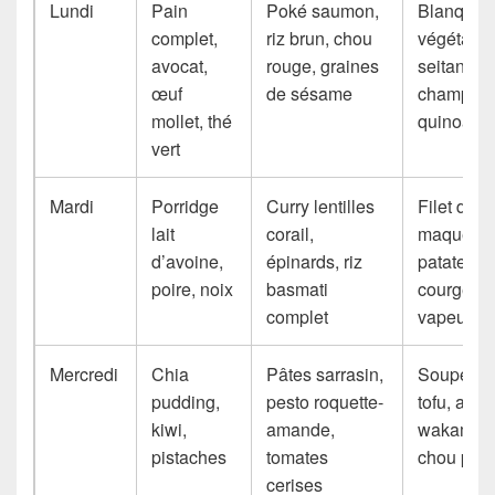
Lundi
Pain
Poké saumon,
Blanquett
complet,
riz brun, chou
végétale
avocat,
rouge, graines
seitan-
œuf
de sésame
champign
mollet, thé
quinoa
vert
Mardi
Porridge
Curry lentilles
Filet de
lait
corail,
maquerea
d’avoine,
épinards, riz
patate do
poire, noix
basmati
courgette
complet
vapeur
Mercredi
Chia
Pâtes sarrasin,
Soupe mi
pudding,
pesto roquette-
tofu, algu
kiwi,
amande,
wakame,
pistaches
tomates
chou pak-
cerises