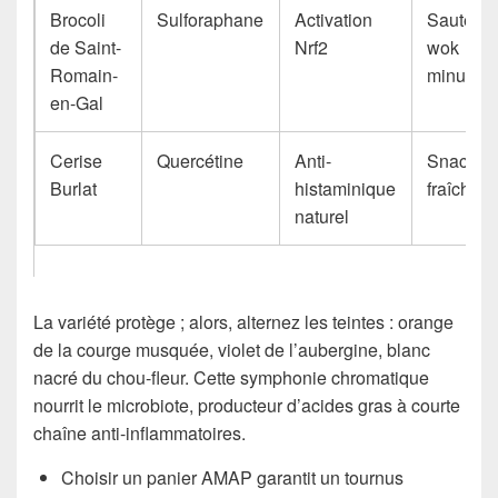
Brocoli
Sulforaphane
Activation
Sauté
de Saint-
Nrf2
wok
Romain-
minute
en-Gal
Cerise
Quercétine
Anti-
Snack
Burlat
histaminique
fraîche
naturel
La variété protège ; alors, alternez les teintes : orange
de la courge musquée, violet de l’aubergine, blanc
nacré du chou-fleur. Cette symphonie chromatique
nourrit le microbiote, producteur d’acides gras à courte
chaîne anti-inflammatoires.
Choisir un panier AMAP garantit un tournus