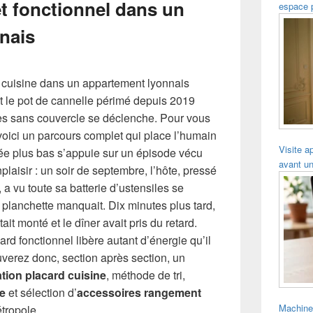
et fonctionnel dans un
espace 
nais
e cuisine dans un appartement lyonnais
soit le pot de cannelle périmé depuis 2019
tes sans couvercle se déclenche. Pour vous
 voici un parcours complet qui place l’humain
Visite a
tée plus bas s’appuie sur un épisode vécu
avant un
laisir : un soir de septembre, l’hôte, pressé
a vu toute sa batterie d’ustensiles se
planchette manquait. Dix minutes plus tard,
tait monté et le dîner avait pris du retard.
rd fonctionnel libère autant d’énergie qu’il
uverez donc, section après section, un
tion placard cuisine
, méthode de tri,
ne
et sélection d’
accessoires rangement
Machine
tropole.