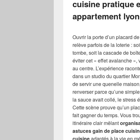
cuisine pratique 
appartement lyon
Ouvrir la porte d’un placard d
relève parfois de la loterie : 
tombe, soit la cascade de boî
éviter cet « effet avalanche »,
au centre. L’expérience racon
dans un studio du quartier Monp
de servir une quenelle maison, 
renverser parce qu’une simple 
la sauce avait collé, le stress é
Cette scène prouve qu’un placa
fait gagner du temps. Vous tro
itinéraire clair mêlant
organisa
astuces gain de place cuisi
cuisine
adaptés à la vie en mé