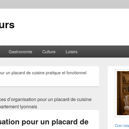
urs
Gastronomie
Culture
Loisirs
Zone
ur un placard de cuisine pratique et fonctionnel
principale
de
widget
pour
la
es d’organisation pour un placard de cuisine
barre
latérale
partement lyonnais
sation pour un placard de
Coin loi