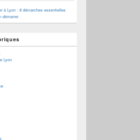
ler à Lyon : 8 démarches essentielles
n démarrer
briques
x
de Lyon
se
s