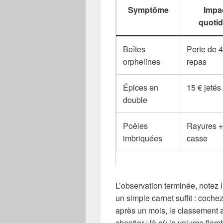
Symptôme
Impa
quotid
Boîtes
Perte de 4
orphelines
repas
Épices en
15 € jetés
double
Poêles
Rayures 
imbriquées
casse
L’observation terminée, notez 
un simple carnet suffit : coche
après un mois, le classement a
chantier : là où le volume fla