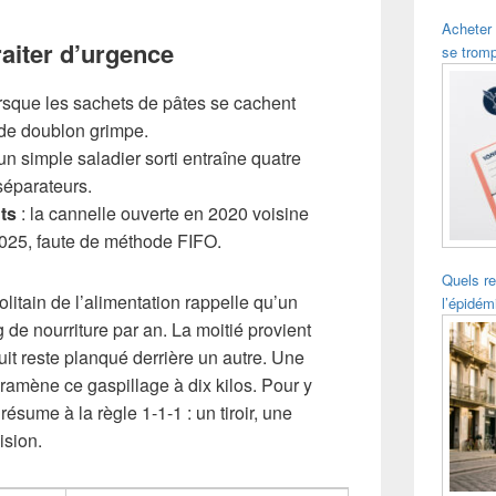
Acheter
aiter d’urgence
se trom
orsque les sachets de pâtes se cachent
e de doublon grimpe.
un simple saladier sorti entraîne quatre
 séparateurs.
ts
: la cannelle ouverte en 2020 voisine
2025, faute de méthode FIFO.
Quels re
litain de l’alimentation rappelle qu’un
l’épidém
 de nourriture par an. La moitié provient
uit reste planqué derrière un autre. Une
ramène ce gaspillage à dix kilos. Pour y
résume à la règle 1-1-1 : un tiroir, une
ision.