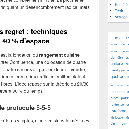
Société
pratiquant un désencombrement radical mais
Tech
Voyage
 regret : techniques
activités
ac
er 40 % d’espace
assurance hab
assurance v
c’est la fondation du
rangement cuisine
bien-être
ca
rtier Confluence, une colocation de quatre
culture
cu
 quatre cartons » : garder, donner, vendre,
développemen
demie, trente-deux articles inutiles étaient
gastronom
 libres. L’idée repose sur la théorie du 20/80
innovation
i
ervent 80 % du temps.
monuments 
oingt
patr
référencemen
le protocole 5-5-5
tourisme
vie locale
vi
q critères simples, cinq décisions immédiates.
visiter lyon