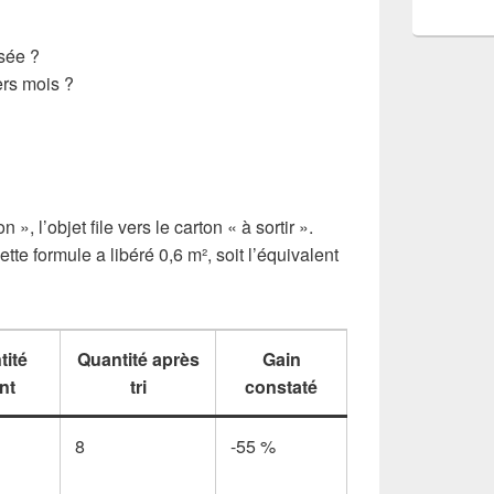
sée ?
ers mois ?
», l’objet file vers le carton « à sortir ».
tte formule a libéré 0,6 m², soit l’équivalent
tité
Quantité après
Gain
nt
tri
constaté
8
-55 %