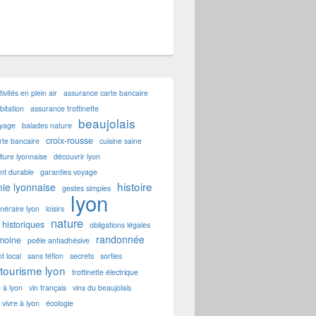
tivités en plein air
assurance carte bancaire
itation
assurance trottinette
beaujolais
oyage
balades nature
croix-rousse
rte bancaire
cuisine saine
lture lyonnaise
découvrir lyon
t durable
garanties voyage
histoire
ie lyonnaise
gestes simples
lyon
tinéraire lyon
loisirs
nature
historiques
obligations légales
randonnée
imoine
poêle antiadhésive
t local
sans téflon
secrets
sorties
tourisme lyon
trottinette électrique
e à lyon
vin français
vins du beaujolais
vivre à lyon
écologie