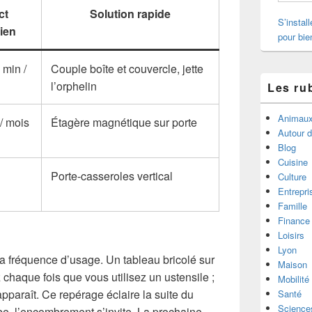
ct
Solution rapide
S’instal
ien
pour bie
 min /
Couple boîte et couvercle, jette
l’orphelin
Les ru
Animau
 / mois
Étagère magnétique sur porte
Autour 
Blog
Cuisine
+
Porte-casseroles vertical
Culture
Entrepri
Famille
Finance
Loisirs
Lyon
la fréquence d’usage. Un tableau bricolé sur
Maison
z chaque fois que vous utilisez un ustensile ;
Mobilité
pparaît. Ce repérage éclaire la suite du
Santé
Science
mbe, l’encombrement s’invite. La prochaine