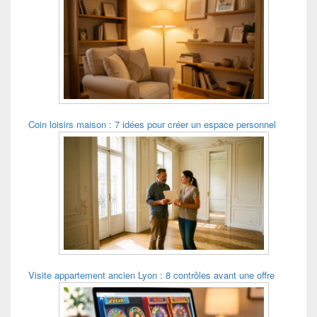
de
widget
pour
la
barre
latérale
Coin loisirs maison : 7 idées pour créer un espace personnel
Visite appartement ancien Lyon : 8 contrôles avant une offre