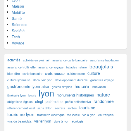
Maison
Mobilité
Santé
Sciences
Société
Tech
Voyage
activités
activités en plein air
assurance carte bancaire
assurance habitation
beaujolais
assurance trottinette
assurance voyage
balades nature
culture
croix-rousse
bien-être
carte bancaire
cuisine saine
culture lyonnaise
découvrir lyon
développement durable
garanties voyage
histoire
gastronomie lyonnaise
gestes simples
innovation
lyon
nature
monuments historiques
itinéraire lyon
loisirs
randonnée
oingt
patrimoine
obligations légales
poêle antiadhésive
tourisme
référencement local
sans téflon
secrets
sorties
tourisme lyon
trottinette électrique
vie locale
vie à lyon
vin français
visiter lyon
vins du beaujolais
vivre à lyon
écologie