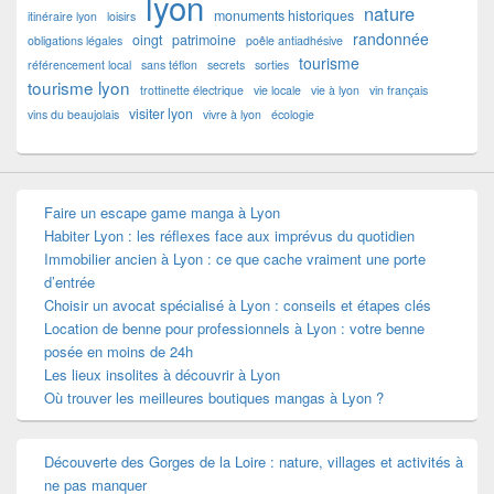
lyon
nature
monuments historiques
itinéraire lyon
loisirs
randonnée
oingt
patrimoine
obligations légales
poêle antiadhésive
tourisme
référencement local
sans téflon
secrets
sorties
tourisme lyon
trottinette électrique
vie locale
vie à lyon
vin français
visiter lyon
vins du beaujolais
vivre à lyon
écologie
Faire un escape game manga à Lyon
Habiter Lyon : les réflexes face aux imprévus du quotidien
Immobilier ancien à Lyon : ce que cache vraiment une porte
d’entrée
Choisir un avocat spécialisé à Lyon : conseils et étapes clés
Location de benne pour professionnels à Lyon : votre benne
posée en moins de 24h
Les lieux insolites à découvrir à Lyon
Où trouver les meilleures boutiques mangas à Lyon ?
Découverte des Gorges de la Loire : nature, villages et activités à
ne pas manquer