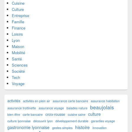
Cuisine
Culture
Entreprise
Famille
Finance
Loisirs
Lyon
Maison
Mobilité
Santé
Sciences
Société
Tech
Voyage
activités
activités en plein air
assurance carte bancaire
assurance habitation
beaujolais
assurance trottinette
assurance voyage
balades nature
culture
croix-rousse
bien-être
carte bancaire
cuisine saine
culture lyonnaise
découvrir lyon
développement durable
garanties voyage
histoire
gastronomie lyonnaise
gestes simples
innovation