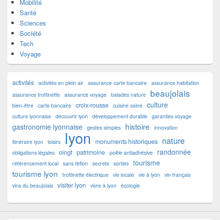
Mobilité
Santé
Sciences
Société
Tech
Voyage
activités
activités en plein air
assurance carte bancaire
assurance habitation
beaujolais
assurance trottinette
assurance voyage
balades nature
culture
croix-rousse
bien-être
carte bancaire
cuisine saine
culture lyonnaise
découvrir lyon
développement durable
garanties voyage
histoire
gastronomie lyonnaise
gestes simples
innovation
lyon
nature
monuments historiques
itinéraire lyon
loisirs
randonnée
oingt
patrimoine
obligations légales
poêle antiadhésive
tourisme
référencement local
sans téflon
secrets
sorties
tourisme lyon
trottinette électrique
vie locale
vie à lyon
vin français
visiter lyon
vins du beaujolais
vivre à lyon
écologie