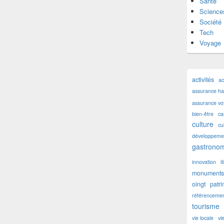
Santé
Science
Société
Tech
Voyage
activités
ac
assurance hab
assurance v
bien-être
ca
culture
cu
développemen
gastronom
innovation
i
monuments 
oingt
patr
référencemen
tourisme
vie locale
vi