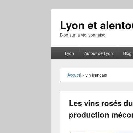
Lyon et alento
Blog sur la vie lyonnaise
Menu
Lyon
Autour de Lyon
Blog
principal
Accueil
»
vin français
Les vins rosés du
production mécon