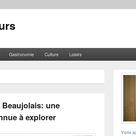
urs
Gastronomie
Culture
Loisirs
Zone
principale
de
widget
pour
la
 Beaujolais: une
barre
latérale
nue à explorer
Visite a