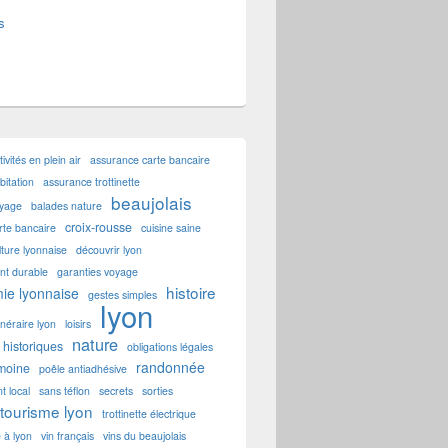
s
tivités en plein air
assurance carte bancaire
itation
assurance trottinette
beaujolais
oyage
balades nature
croix-rousse
rte bancaire
cuisine saine
lture lyonnaise
découvrir lyon
t durable
garanties voyage
histoire
ie lyonnaise
gestes simples
lyon
tinéraire lyon
loisirs
nature
historiques
obligations légales
randonnée
imoine
poêle antiadhésive
t local
sans téflon
secrets
sorties
tourisme lyon
trottinette électrique
e à lyon
vin français
vins du beaujolais