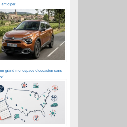
 anticiper
 un grand monospace d’occasion sans
per