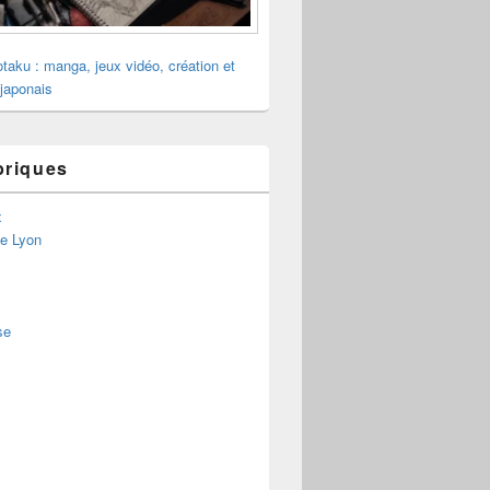
otaku : manga, jeux vidéo, création et
 japonais
briques
x
de Lyon
se