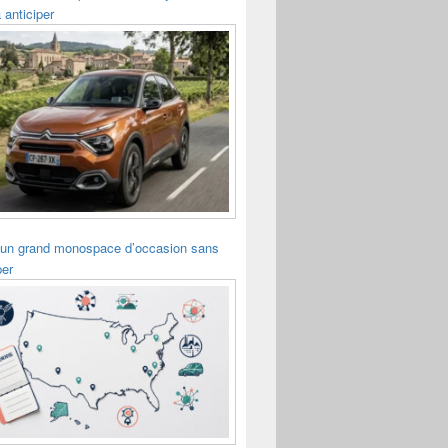
 anticiper
 un grand monospace d’occasion sans
per