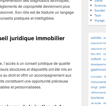
compréhension des diagnostics techniques,
Santé
Science
 règlements de copropriété deviennent plus
Société
ssionnel. Son rôle est de traduire un langage
Tech
nseils pratiques et intelligibles.
Voyage
eil juridique immobilier
activités
ac
assurance hab
assurance v
bien-être
ca
culture
cu
, l’accès à un conseil juridique de qualité
développemen
ieurs structures et dispositifs ont été mis en
gastronom
s au droit et offrir un accompagnement aux
innovation
i
uits constituent une opportunité précieuse
monuments 
fiables et personnalisées.
oingt
patr
référencemen
tourisme
vie locale
vi