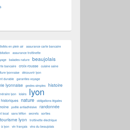
s
tivités en plein air
assurance carte bancaire
itation
assurance trottinette
beaujolais
oyage
balades nature
croix-rousse
rte bancaire
cuisine saine
lture lyonnaise
découvrir lyon
t durable
garanties voyage
histoire
ie lyonnaise
gestes simples
lyon
tinéraire lyon
loisirs
nature
historiques
obligations légales
randonnée
imoine
poêle antiadhésive
t local
sans téflon
secrets
sorties
tourisme lyon
trottinette électrique
e à lyon
vin français
vins du beaujolais