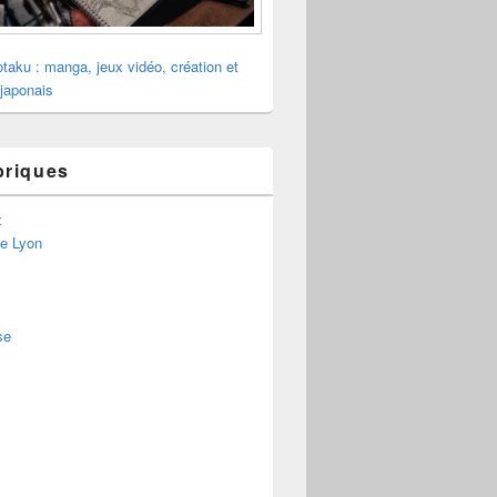
otaku : manga, jeux vidéo, création et
 japonais
briques
x
de Lyon
se