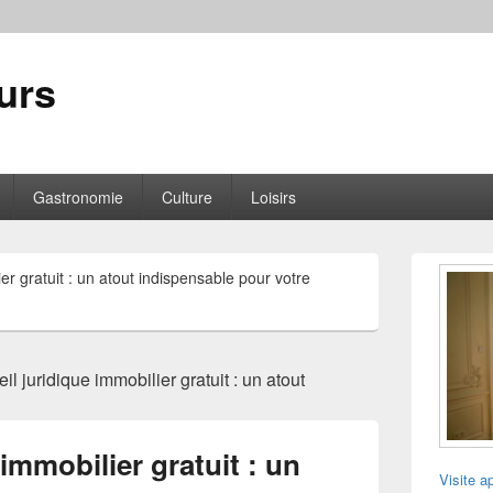
urs
Gastronomie
Culture
Loisirs
Zone
er gratuit : un atout indispensable pour votre
principale
de
widget
pour
la
l juridique immobilier gratuit : un atout
barre
latérale
immobilier gratuit : un
Visite a