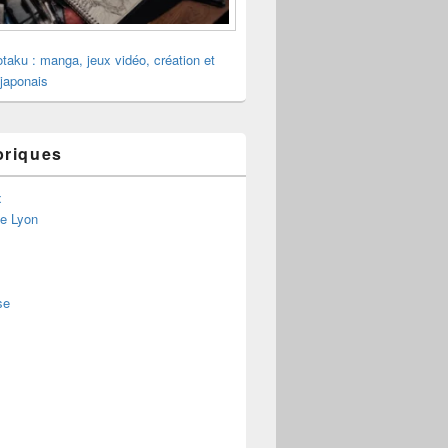
otaku : manga, jeux vidéo, création et
 japonais
briques
x
de Lyon
se