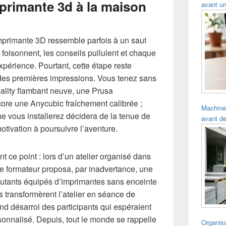
primante 3d à la maison
avant un
imprimante 3D ressemble parfois à un saut
 foisonnent, les conseils pullulent et chaque
xpérience. Pourtant, cette étape reste
 des premières impressions. Vous tenez sans
ality flambant neuve, une Prusa
re une Anycubic fraîchement calibrée ;
Machine
ue vous installerez décidera de la tenue de
avant de
tivation à poursuivre l’aventure.
nt ce point : lors d’un atelier organisé dans
le formateur proposa, par inadvertance, une
utants équipés d’imprimantes sans enceinte
 transformèrent l’atelier en séance de
nd désarroi des participants qui espéraient
rsonnalisé. Depuis, tout le monde se rappelle
Organisa