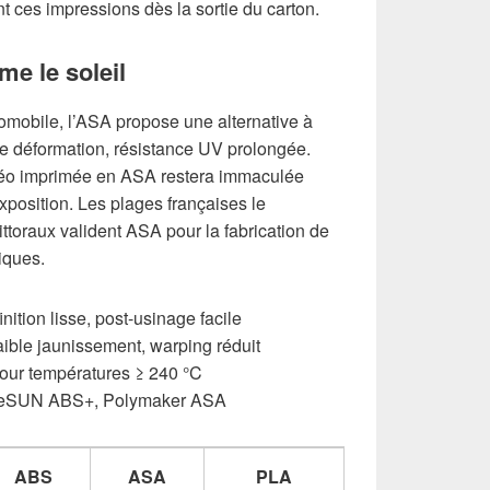
 ces impressions dès la sortie du carton.
me le soleil
omobile, l’ASA propose une alternative à
de déformation, résistance UV prolongée.
téo imprimée en ASA restera immaculée
position. Les plages françaises le
littoraux valident ASA pour la fabrication de
iques.
inition lisse, post-usinage facile
aible jaunissement, warping réduit
pour températures ≥ 240 °C
 eSUN ABS+, Polymaker ASA
ABS
ASA
PLA