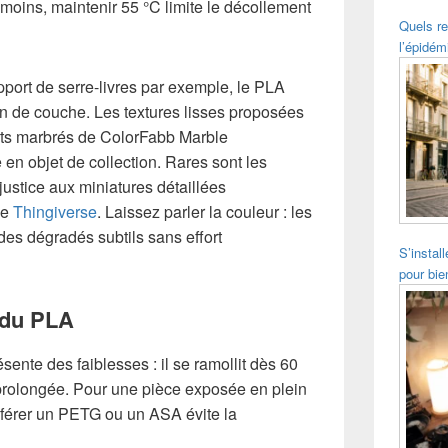
moins, maintenir 55 °C limite le décollement
Quels re
l’épidém
pport de serre-livres par exemple, le PLA
ion de couche. Les textures lisses proposées
lets marbrés de ColorFabb Marble
en objet de collection. Rares sont les
ustice aux miniatures détaillées
ue
Thingiverse
. Laissez parler la couleur : les
es dégradés subtils sans effort
S’instal
pour bie
 du PLA
ente des faiblesses : il se ramollit dès 60
 prolongée. Pour une pièce exposée en plein
éférer un PETG ou un ASA évite la