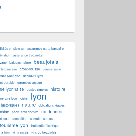
s
tivités en plein air
assurance carte bancaire
itation
assurance trottinette
beaujolais
oyage
balades nature
croix-rousse
rte bancaire
cuisine saine
lture lyonnaise
découvrir lyon
t durable
garanties voyage
histoire
ie lyonnaise
gestes simples
lyon
tinéraire lyon
loisirs
nature
historiques
obligations légales
randonnée
imoine
poêle antiadhésive
t local
sans téflon
secrets
sorties
tourisme lyon
trottinette électrique
e à lyon
vin français
vins du beaujolais