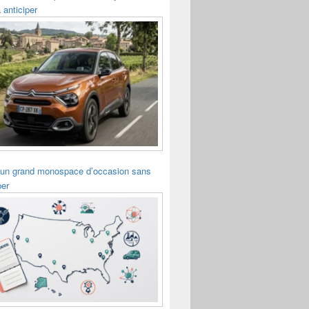
 anticiper
 un grand monospace d’occasion sans
per