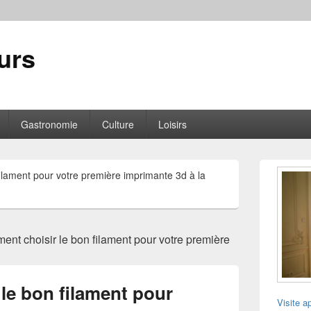
urs
Gastronomie
Culture
Loisirs
Zone
ilament pour votre première imprimante 3d à la
principale
de
widget
pour
la
nt choisir le bon filament pour votre première
barre
latérale
le bon filament pour
Visite a