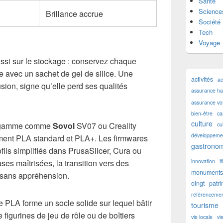
Santé
Science
Brillance accrue
Société
Tech
Voyage
si sur le stockage : conservez chaque
 avec un sachet de gel de silice. Une
activités
ac
sion, signe qu’elle perd ses qualités
assurance hab
assurance v
bien-être
ca
culture
e gamme comme
Sovol
SV07 ou Creality
cu
développemen
ment PLA standard et PLA+. Les firmwares
gastronom
fils simplifiés dans PrusaSlicer, Cura ou
innovation
i
es maîtrisées, la transition vers des
monuments 
 sans appréhension.
oingt
patr
référencemen
e PLA forme un socle solide sur lequel bâtir
tourisme
e figurines de jeu de rôle ou de boîtiers
vie locale
vi