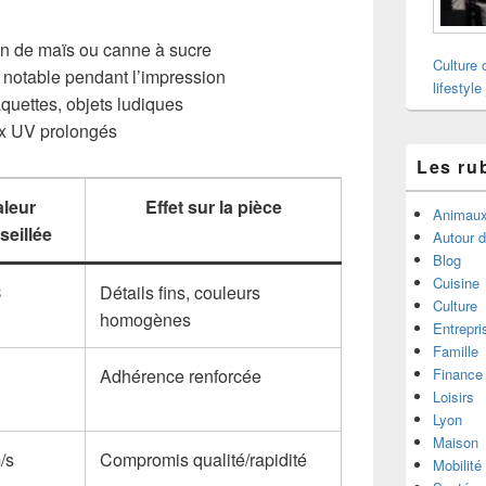
on de maïs ou canne à sucre
Culture 
notable pendant l’impression
lifestyle
quettes, objets ludiques
ux UV prolongés
Les ru
aleur
Effet sur la pièce
Animau
seillée
Autour 
Blog
Cuisine
C
Détails fins, couleurs
Culture
homogènes
Entrepri
Famille
Finance
Adhérence renforcée
Loisirs
Lyon
Maison
/s
Compromis qualité/rapidité
Mobilité