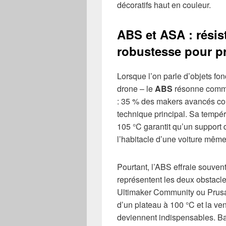
décoratifs haut en couleur.
ABS et ASA : résis
robustesse pour p
Lorsque l’on parle d’objets fo
drone – le
ABS
résonne comme
: 35 % des makers avancés co
technique principal. Sa tempéra
105 °C garantit qu’un support
l’habitacle d’une voiture même
Pourtant, l’ABS effraie souven
représentent les deux obstacle
Ultimaker Community ou PrusaP
d’un plateau à 100 °C et la ven
deviennent indispensables. Ba