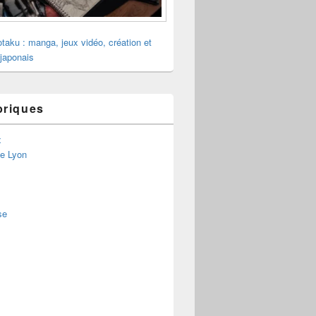
otaku : manga, jeux vidéo, création et
 japonais
briques
x
de Lyon
se