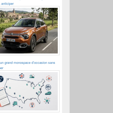
 anticiper
 un grand monospace d’occasion sans
per