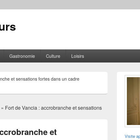
urs
Gastronomie
Culture
Loisirs
Zone
anche et sensations fortes dans un cadre
principale
de
widget
pour
la
» Fort de Vancia : accrobranche et sensations
barre
latérale
accrobranche et
Visite a