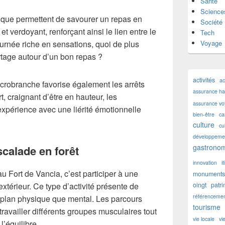
Santé
Science
nique permettent de savourer un repas en
Société
et verdoyant, renforçant ainsi le lien entre le
Tech
Voyage
journée riche en sensations, quoi de plus
tage autour d’un bon repas ?
activités
ac
crobranche favorise également les arrêts
assurance hab
rt, craignant d’être en hauteur, les
assurance v
expérience avec une liérité émotionnelle
bien-être
ca
culture
cu
développemen
gastronom
scalade en forêt
innovation
i
u Fort de Vancia, c’est participer à une
monuments 
oingt
patr
extérieur. Ce type d’activité présente de
référencemen
e plan physique que mental. Les parcours
tourisme
ravailler différents groupes musculaires tout
vie locale
vi
 l’équilibre.