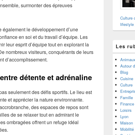
ensemble, surmonter des épreuves
Culture 
lifestyle
ise également le développement d’une
onfiance en soi et du travail d’équipe. Les
nir leur esprit d’équipe tout en explorant la
Les ru
De nombreux visiteurs, conquérants de leurs
ent d’accomplissement.
Animau
Autour 
Blog
 entre détente et adrénaline
Cuisine
Culture
Entrepri
as seulement des défis sportifs. Le lieu est
Famille
te et apprécier la nature environnante.
Finance
’accrobranche, des espaces de repos sont
Loisirs
les de se relaxer tout en admirant le
Lyon
s ombragées offrent un refuge idéal
Maison
Mobilité
ées.