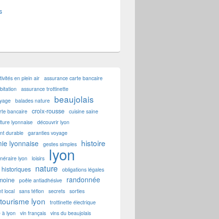
s
tivités en plein air
assurance carte bancaire
itation
assurance trottinette
beaujolais
oyage
balades nature
croix-rousse
rte bancaire
cuisine saine
lture lyonnaise
découvrir lyon
t durable
garanties voyage
histoire
ie lyonnaise
gestes simples
lyon
tinéraire lyon
loisirs
nature
historiques
obligations légales
randonnée
imoine
poêle antiadhésive
t local
sans téflon
secrets
sorties
tourisme lyon
trottinette électrique
e à lyon
vin français
vins du beaujolais