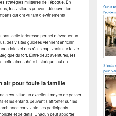
des stratégies militaires de l’époque. En
Quels re
ations, les visiteurs peuvent découvrir les
l’épidém
emparts qui ont vu tant d’événements
ctions, cette forteresse permet d’évoquer un
lus, des visites guidées viennent enrichir
necdotes et des récits captivants sur la vie
atégique du fort. Entre deux aventures, les
e cette atmosphère historique tout en
S’instal
pour bie
 air pour toute la famille
ncia constitue un excellent moyen de passer
s et les enfants peuvent s’affronter sur les
ambiance conviviale, les participants
licité et de défis. Chacun peut apporter