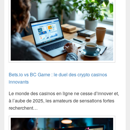
Bets.io vs BC Game : le duel des crypto casinos
innovants
Le monde des casinos en ligne ne cesse d’innover et,
à l’aube de 2025, les amateurs de sensations fortes
recherchent…