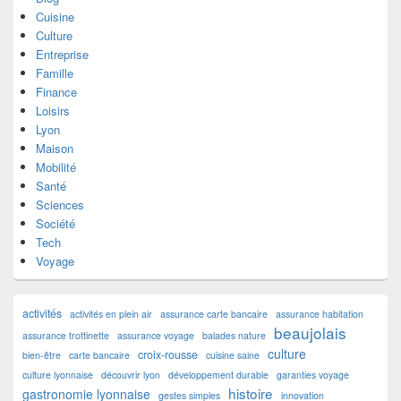
Cuisine
Culture
Entreprise
Famille
Finance
Loisirs
Lyon
Maison
Mobilité
Santé
Sciences
Société
Tech
Voyage
activités
activités en plein air
assurance carte bancaire
assurance habitation
beaujolais
assurance trottinette
assurance voyage
balades nature
culture
croix-rousse
bien-être
carte bancaire
cuisine saine
culture lyonnaise
découvrir lyon
développement durable
garanties voyage
histoire
gastronomie lyonnaise
gestes simples
innovation