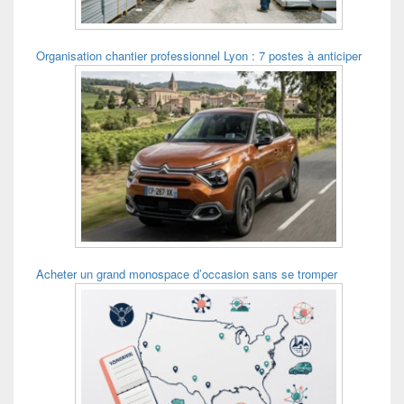
Organisation chantier professionnel Lyon : 7 postes à anticiper
Acheter un grand monospace d’occasion sans se tromper