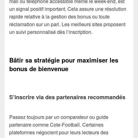
mail ou téléphone accessible même le week-end, est
un signal positif important. Cela assure une résolution
rapide relative à la gestion des bonus ou toute
réclamation sur un pari. Les meilleurs sites proposent
un suivi personnalisé dès l’inscription.
Bâtir sa stratégie pour maximiser les
bonus de bienvenue
S’inscrire via des partenaires recommandés
Passez toujours par un comparateur ou guide
partenaire comme Cote-Football. Certaines
plateformes négocient pour leurs lecteurs des