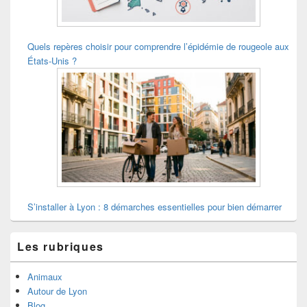
Quels repères choisir pour comprendre l’épidémie de rougeole aux
États-Unis ?
S’installer à Lyon : 8 démarches essentielles pour bien démarrer
Les rubriques
Animaux
Autour de Lyon
Blog