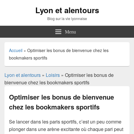
Lyon et alentours
Blog sur la vie lyonnaise
Menu
Accueil
»
Optimiser les bonus de bienvenue chez les
bookmakers sportifs
Lyon et alentours
»
Loisirs
» Optimiser les bonus de
bienvenue chez les bookmakers sportifs
Optimiser les bonus de bienvenue
chez les bookmakers sportifs
Se lancer dans les paris sportifs, c’est un peu comme
plonger dans une arène excitante où chaque pari peut