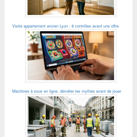
Visite appartement ancien Lyon : 8 contrôles avant une offre
Machines à sous en ligne, démêler les mythes avant de jouer