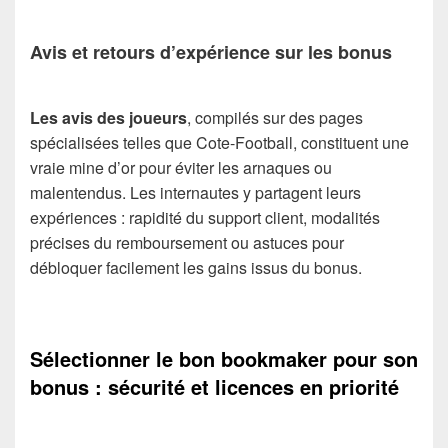
Avis et retours d’expérience sur les bonus
Les avis des joueurs
, compilés sur des pages
spécialisées telles que Cote-Football, constituent une
vraie mine d’or pour éviter les arnaques ou
malentendus. Les internautes y partagent leurs
expériences : rapidité du support client, modalités
précises du remboursement ou astuces pour
débloquer facilement les gains issus du bonus.
Sélectionner le bon bookmaker pour son
bonus : sécurité et licences en priorité