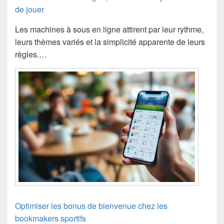
de jouer
Les machines à sous en ligne attirent par leur rythme,
leurs thèmes variés et la simplicité apparente de leurs
règles.…
Optimiser les bonus de bienvenue chez les
bookmakers sportifs