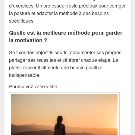
d’exercices. Un professeur reste précieux pour corriger
la posture et adapter la méthode à des besoins
spécifiques.
Quelle est la meilleure méthode pour garder
la motivation ?
Se fixer des objectifs courts, documenter ses progrès,
partager ses réussites et célébrer chaque étape. Le
plaisir ressenti alimente une boucle positive
indispensable.
Poursuivez votre visite