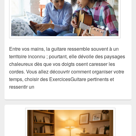
Entre vos mains, la guitare ressemble souvent à un
territoire inconnu ; pourtant, elle dévoile des paysages
chaleureux dès que vos doigts osent caresser les
cordes. Vous allez découvrir comment organiser votre
temps, choisir des ExercicesGuitare pertinents et
ressentir un
Zone
principale
de
widget
pour
la