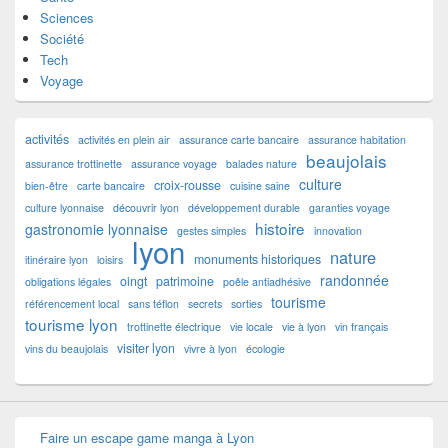
Sciences
Société
Tech
Voyage
activités
activités en plein air
assurance carte bancaire
assurance habitation
beaujolais
assurance trottinette
assurance voyage
balades nature
culture
croix-rousse
bien-être
carte bancaire
cuisine saine
culture lyonnaise
découvrir lyon
développement durable
garanties voyage
histoire
gastronomie lyonnaise
gestes simples
innovation
lyon
nature
monuments historiques
itinéraire lyon
loisirs
randonnée
oingt
patrimoine
obligations légales
poêle antiadhésive
tourisme
référencement local
sans téflon
secrets
sorties
tourisme lyon
trottinette électrique
vie locale
vie à lyon
vin français
visiter lyon
vins du beaujolais
vivre à lyon
écologie
Faire un escape game manga à Lyon