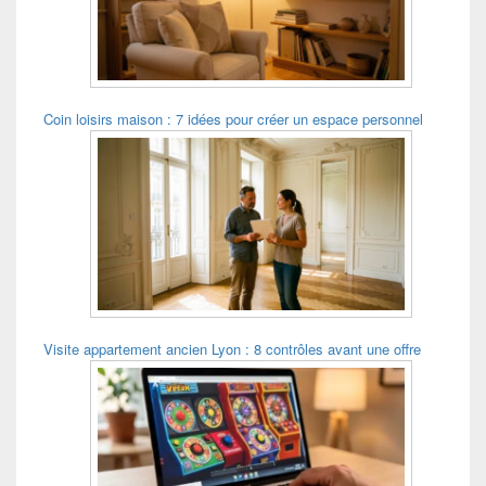
barre
latérale
Coin loisirs maison : 7 idées pour créer un espace personnel
Visite appartement ancien Lyon : 8 contrôles avant une offre