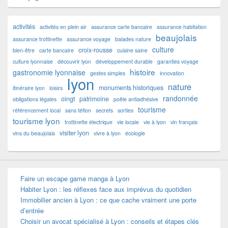
activités
activités en plein air
assurance carte bancaire
assurance habitation
beaujolais
assurance trottinette
assurance voyage
balades nature
culture
croix-rousse
bien-être
carte bancaire
cuisine saine
culture lyonnaise
découvrir lyon
développement durable
garanties voyage
histoire
gastronomie lyonnaise
gestes simples
innovation
lyon
nature
monuments historiques
itinéraire lyon
loisirs
randonnée
oingt
patrimoine
obligations légales
poêle antiadhésive
tourisme
référencement local
sans téflon
secrets
sorties
tourisme lyon
trottinette électrique
vie locale
vie à lyon
vin français
visiter lyon
vins du beaujolais
vivre à lyon
écologie
Faire un escape game manga à Lyon
Habiter Lyon : les réflexes face aux imprévus du quotidien
Immobilier ancien à Lyon : ce que cache vraiment une porte
d’entrée
Choisir un avocat spécialisé à Lyon : conseils et étapes clés