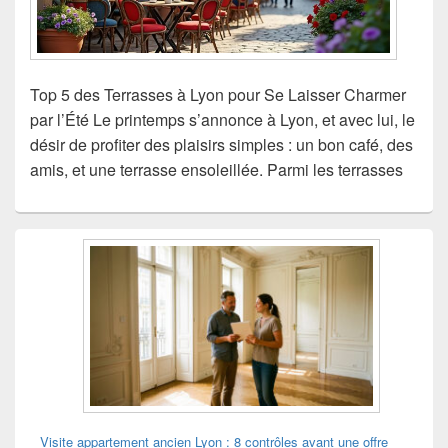
Top 5 des Terrasses à Lyon pour Se Laisser Charmer
par l’Été Le printemps s’annonce à Lyon, et avec lui, le
désir de profiter des plaisirs simples : un bon café, des
amis, et une terrasse ensoleillée. Parmi les terrasses
Zone
principale
de
widget
pour
la
barre
latérale
Visite appartement ancien Lyon : 8 contrôles avant une offre