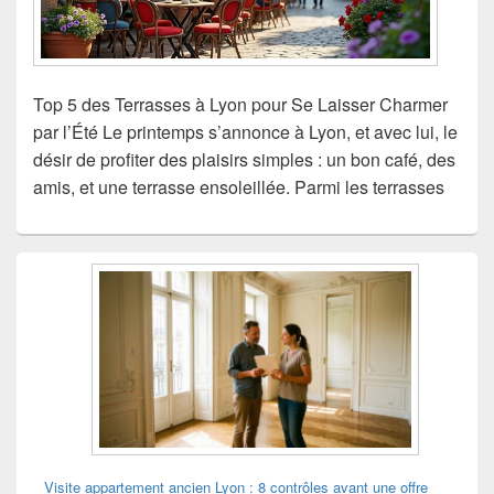
Top 5 des Terrasses à Lyon pour Se Laisser Charmer
par l’Été Le printemps s’annonce à Lyon, et avec lui, le
désir de profiter des plaisirs simples : un bon café, des
amis, et une terrasse ensoleillée. Parmi les terrasses
Zone
principale
de
widget
pour
la
barre
latérale
Visite appartement ancien Lyon : 8 contrôles avant une offre