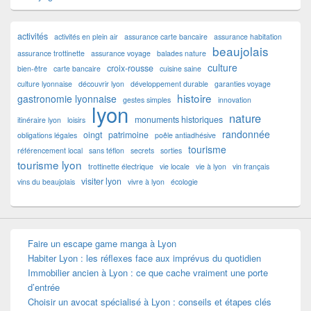
activités
activités en plein air
assurance carte bancaire
assurance habitation
beaujolais
assurance trottinette
assurance voyage
balades nature
culture
croix-rousse
bien-être
carte bancaire
cuisine saine
culture lyonnaise
découvrir lyon
développement durable
garanties voyage
histoire
gastronomie lyonnaise
gestes simples
innovation
lyon
nature
monuments historiques
itinéraire lyon
loisirs
randonnée
oingt
patrimoine
obligations légales
poêle antiadhésive
tourisme
référencement local
sans téflon
secrets
sorties
tourisme lyon
trottinette électrique
vie locale
vie à lyon
vin français
visiter lyon
vins du beaujolais
vivre à lyon
écologie
Faire un escape game manga à Lyon
Habiter Lyon : les réflexes face aux imprévus du quotidien
Immobilier ancien à Lyon : ce que cache vraiment une porte
d’entrée
Choisir un avocat spécialisé à Lyon : conseils et étapes clés