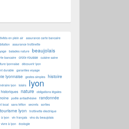
tivités en plein air
assurance carte bancaire
itation
assurance trottinette
beaujolais
oyage
balades nature
croix-rousse
rte bancaire
cuisine saine
lture lyonnaise
découvrir lyon
t durable
garanties voyage
histoire
ie lyonnaise
gestes simples
lyon
tinéraire lyon
loisirs
nature
historiques
obligations légales
randonnée
imoine
poêle antiadhésive
t local
sans téflon
secrets
sorties
tourisme lyon
trottinette électrique
e à lyon
vin français
vins du beaujolais
vivre à lyon
écologie