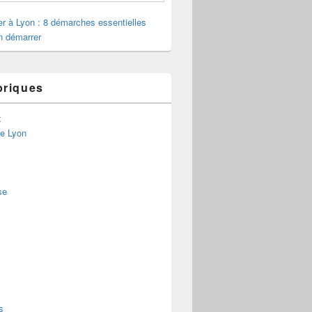
ler à Lyon : 8 démarches essentielles
n démarrer
briques
x
de Lyon
se
s