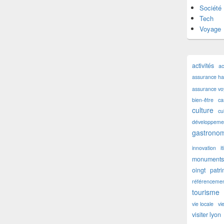
Société
Tech
Voyage
activités
ac
assurance hab
assurance v
bien-être
ca
culture
cu
développemen
gastronom
innovation
i
monuments 
oingt
patr
référencemen
tourisme
vie locale
vi
visiter lyon