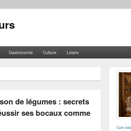
urs
Gastronomie
Culture
Loisirs
Zone
principale
de
widget
pour
la
son de légumes : secrets
barre
latérale
réussir ses bocaux comme
Coin loi