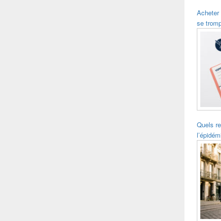
Acheter
se trom
Quels re
l’épidém