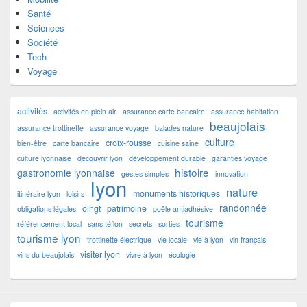
Santé
Sciences
Société
Tech
Voyage
activités
activités en plein air
assurance carte bancaire
assurance habitation
beaujolais
assurance trottinette
assurance voyage
balades nature
culture
croix-rousse
bien-être
carte bancaire
cuisine saine
culture lyonnaise
découvrir lyon
développement durable
garanties voyage
histoire
gastronomie lyonnaise
gestes simples
innovation
lyon
nature
monuments historiques
itinéraire lyon
loisirs
randonnée
oingt
patrimoine
obligations légales
poêle antiadhésive
tourisme
référencement local
sans téflon
secrets
sorties
tourisme lyon
trottinette électrique
vie locale
vie à lyon
vin français
visiter lyon
vins du beaujolais
vivre à lyon
écologie