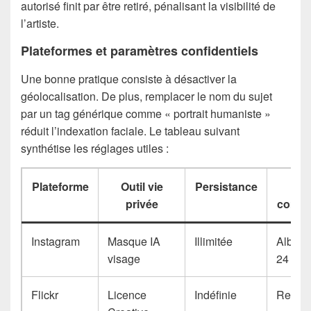
autorisé finit par être retiré, pénalisant la visibilité de
l’artiste.
Plateformes et paramètres confidentiels
Une bonne pratique consiste à désactiver la
géolocalisation. De plus, remplacer le nom du sujet
par un tag générique comme « portrait humaniste »
réduit l’indexation faciale. Le tableau suivant
synthétise les réglages utiles :
Plateforme
Outil vie
Persistance
A
privée
compl
Instagram
Masque IA
Illimitée
Album
visage
24 h
Flickr
Licence
Indéfinie
Restrei