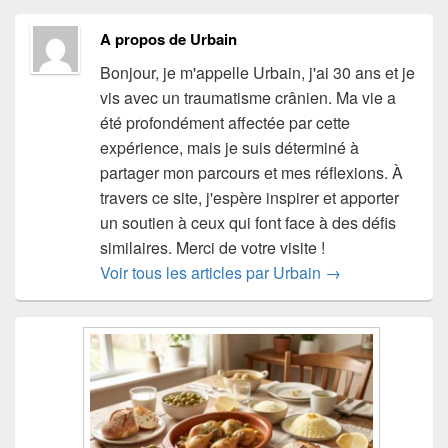
A propos de Urbain
Bonjour, je m'appelle Urbain, j'ai 30 ans et je
vis avec un traumatisme crânien. Ma vie a
été profondément affectée par cette
expérience, mais je suis déterminé à
partager mon parcours et mes réflexions. À
travers ce site, j'espère inspirer et apporter
un soutien à ceux qui font face à des défis
similaires. Merci de votre visite !
Voir tous les articles par Urbain
→
Zone
principale
de
widget
pour
la
barre