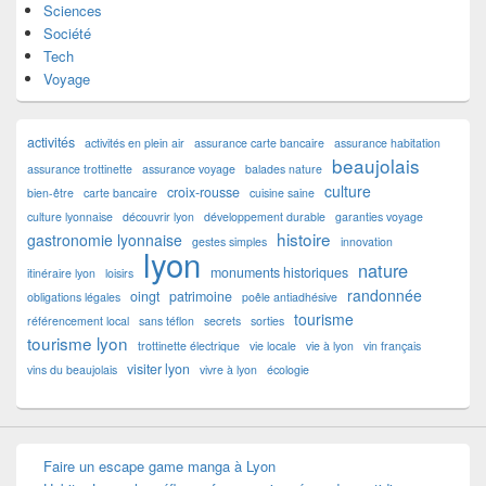
Sciences
Société
Tech
Voyage
activités
activités en plein air
assurance carte bancaire
assurance habitation
beaujolais
assurance trottinette
assurance voyage
balades nature
culture
croix-rousse
bien-être
carte bancaire
cuisine saine
culture lyonnaise
découvrir lyon
développement durable
garanties voyage
histoire
gastronomie lyonnaise
gestes simples
innovation
lyon
nature
monuments historiques
itinéraire lyon
loisirs
randonnée
oingt
patrimoine
obligations légales
poêle antiadhésive
tourisme
référencement local
sans téflon
secrets
sorties
tourisme lyon
trottinette électrique
vie locale
vie à lyon
vin français
visiter lyon
vins du beaujolais
vivre à lyon
écologie
Faire un escape game manga à Lyon