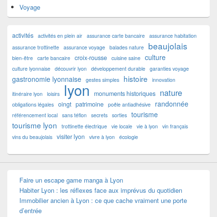
Voyage
activités
activités en plein air
assurance carte bancaire
assurance habitation
beaujolais
assurance trottinette
assurance voyage
balades nature
culture
croix-rousse
bien-être
carte bancaire
cuisine saine
culture lyonnaise
découvrir lyon
développement durable
garanties voyage
histoire
gastronomie lyonnaise
gestes simples
innovation
lyon
nature
monuments historiques
itinéraire lyon
loisirs
randonnée
oingt
patrimoine
obligations légales
poêle antiadhésive
tourisme
référencement local
sans téflon
secrets
sorties
tourisme lyon
trottinette électrique
vie locale
vie à lyon
vin français
visiter lyon
vins du beaujolais
vivre à lyon
écologie
Faire un escape game manga à Lyon
Habiter Lyon : les réflexes face aux imprévus du quotidien
Immobilier ancien à Lyon : ce que cache vraiment une porte
d’entrée