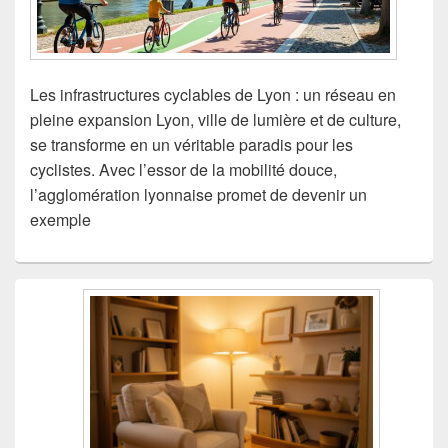
Les infrastructures cyclables de Lyon : un réseau en
pleine expansion Lyon, ville de lumière et de culture,
se transforme en un véritable paradis pour les
cyclistes. Avec l’essor de la mobilité douce,
l’agglomération lyonnaise promet de devenir un
exemple
Zone
principale
de
widget
pour
la
barre
latérale