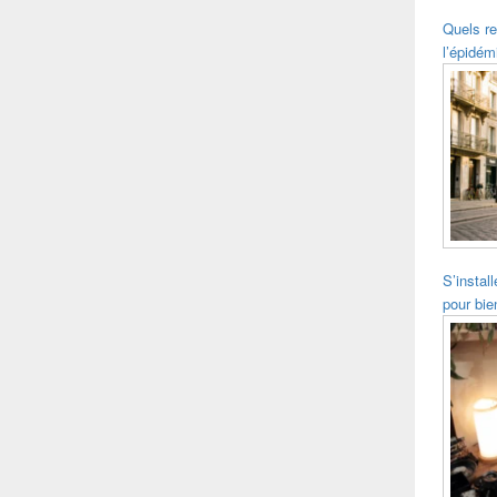
Quels re
l’épidém
S’instal
pour bie