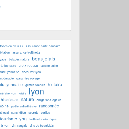
s
tivités en plein air
assurance carte bancaire
itation
assurance trottinette
beaujolais
oyage
balades nature
croix-rousse
rte bancaire
cuisine saine
lture lyonnaise
découvrir lyon
t durable
garanties voyage
histoire
ie lyonnaise
gestes simples
lyon
tinéraire lyon
loisirs
nature
historiques
obligations légales
randonnée
imoine
poêle antiadhésive
t local
sans téflon
secrets
sorties
tourisme lyon
trottinette électrique
e à lyon
vin français
vins du beaujolais