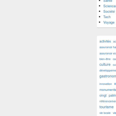
Santé
Science
Société
Tech
Voyage
activités
ac
assurance hab
assurance v
bien-être
ca
culture
cu
développemen
gastronom
innovation
i
monuments 
oingt
patr
référencemen
tourisme
vie locale
vi