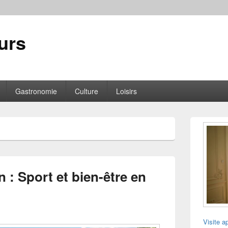
urs
Gastronomie
Culture
Loisirs
Zone
principale
de
widget
pour
la
n : Sport et bien-être en
barre
latérale
Visite a