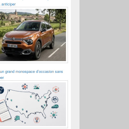
 anticiper
 un grand monospace d’occasion sans
per