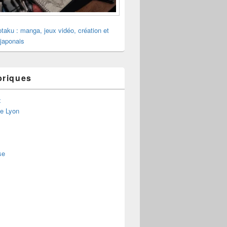
otaku : manga, jeux vidéo, création et
 japonais
briques
x
de Lyon
se