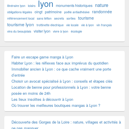
lyon
nature
monuments historiques
itinéraire lyon
loisirs
randonnée
oingt
patrimoine
obligations légales
poêle antiadhésive
tourisme
référencement local
sans téflon
secrets
sorties
tourisme lyon
trottinette électrique
vie locale
vie à lyon
vin français
visiter lyon
vins du beaujolais
vivre à lyon
écologie
Faire un escape game manga à Lyon
Habiter Lyon : les réflexes face aux imprévus du quotidien
Immobilier ancien à Lyon : ce que cache vraiment une porte
d’entrée
Choisir un avocat spécialisé à Lyon : conseils et étapes clés
Location de benne pour professionnels à Lyon : votre benne
posée en moins de 24h
Les lieux insolites à découvrir à Lyon
Où trouver les meilleures boutiques mangas à Lyon ?
Découverte des Gorges de la Loire : nature, villages et activités à
ne pas manquer