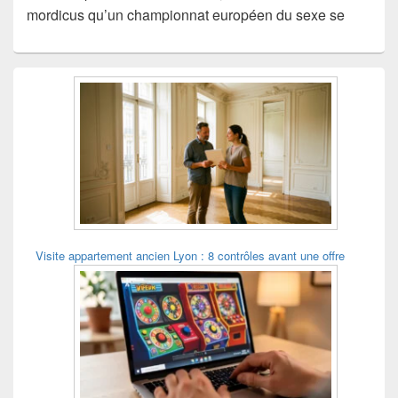
mordicus qu’un championnat européen du sexe se
Zone
principale
de
widget
pour
la
barre
latérale
Visite appartement ancien Lyon : 8 contrôles avant une offre