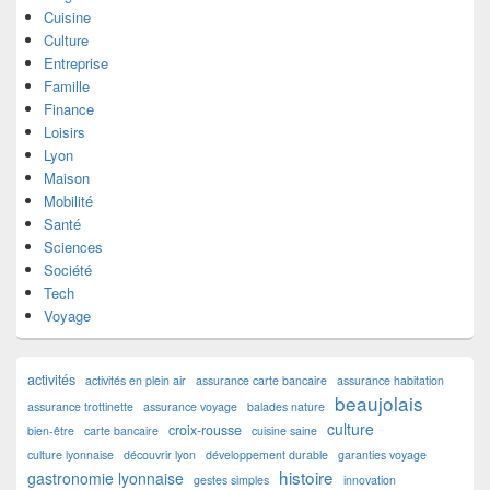
Cuisine
Culture
Entreprise
Famille
Finance
Loisirs
Lyon
Maison
Mobilité
Santé
Sciences
Société
Tech
Voyage
activités
activités en plein air
assurance carte bancaire
assurance habitation
beaujolais
assurance trottinette
assurance voyage
balades nature
culture
croix-rousse
bien-être
carte bancaire
cuisine saine
culture lyonnaise
découvrir lyon
développement durable
garanties voyage
histoire
gastronomie lyonnaise
gestes simples
innovation