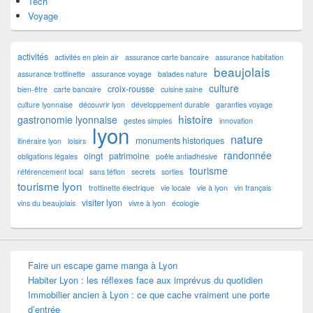
Tech
Voyage
activités
activités en plein air
assurance carte bancaire
assurance habitation
beaujolais
assurance trottinette
assurance voyage
balades nature
culture
croix-rousse
bien-être
carte bancaire
cuisine saine
culture lyonnaise
découvrir lyon
développement durable
garanties voyage
histoire
gastronomie lyonnaise
gestes simples
innovation
lyon
nature
monuments historiques
itinéraire lyon
loisirs
randonnée
oingt
patrimoine
obligations légales
poêle antiadhésive
tourisme
référencement local
sans téflon
secrets
sorties
tourisme lyon
trottinette électrique
vie locale
vie à lyon
vin français
visiter lyon
vins du beaujolais
vivre à lyon
écologie
Faire un escape game manga à Lyon
Habiter Lyon : les réflexes face aux imprévus du quotidien
Immobilier ancien à Lyon : ce que cache vraiment une porte
d’entrée