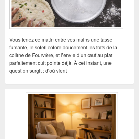
Vous tenez ce matin entre vos mains une tasse
fumante, le soleil colore doucement les toits de la
colline de Fourvière, et l’envie d’un œuf au plat
parfaitement cuit pointe déjà. À cet instant, une
question surgit : d’où vient
Zone
principale
de
widget
pour
la
barre
latérale