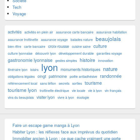
Société
Tech
Voyage
activités
activités en plein air
assurance carte bancaire
assurance habitation
beaujolais
assurance trottinette
assurance voyage
balades nature
culture
croix-rousse
bien-être
carte bancaire
cuisine saine
culture lyonnaise
découvrir lyon
développement durable
garanties voyage
histoire
gastronomie lyonnaise
gestes simples
innovation
lyon
nature
monuments historiques
itinéraire lyon
loisirs
randonnée
oingt
patrimoine
obligations légales
poêle antiadhésive
tourisme
référencement local
sans téflon
secrets
sorties
tourisme lyon
trottinette électrique
vie locale
vie à lyon
vin français
visiter lyon
vins du beaujolais
vivre à lyon
écologie
Faire un escape game manga à Lyon
Habiter Lyon : les réflexes face aux imprévus du quotidien
Immobilier ancien à Lyon : ce que cache vraiment une porte