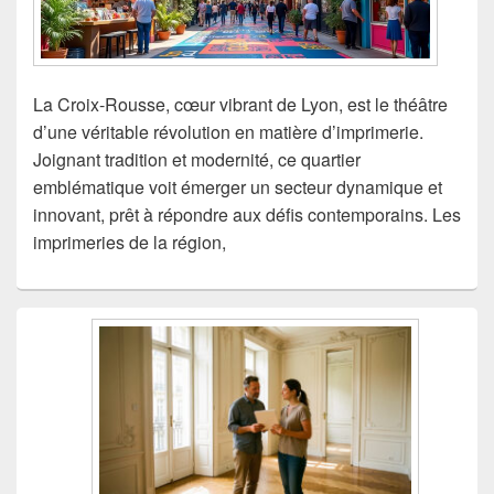
La Croix-Rousse, cœur vibrant de Lyon, est le théâtre
d’une véritable révolution en matière d’imprimerie.
Joignant tradition et modernité, ce quartier
emblématique voit émerger un secteur dynamique et
innovant, prêt à répondre aux défis contemporains. Les
imprimeries de la région,
Zone
principale
de
widget
pour
la
barre
latérale