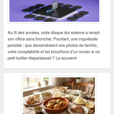
Au fil des années, votre disque dur externe a rempli
son office sans broncher. Pourtant, une inquiétude
persiste : que deviendraient vos photos de famille,
votre comptabilité et les brouillons d’un roman si ce
petit boîtier disparaissait ? Le souvenir
Zone
principale
de
widget
pour
la
barre
latérale