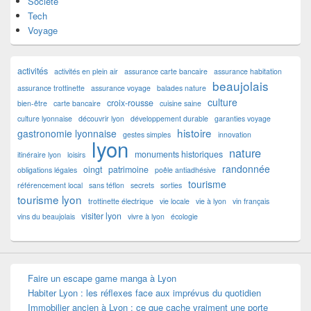
Société
Tech
Voyage
activités
activités en plein air
assurance carte bancaire
assurance habitation
beaujolais
assurance trottinette
assurance voyage
balades nature
culture
croix-rousse
bien-être
carte bancaire
cuisine saine
culture lyonnaise
découvrir lyon
développement durable
garanties voyage
histoire
gastronomie lyonnaise
gestes simples
innovation
lyon
nature
monuments historiques
itinéraire lyon
loisirs
randonnée
oingt
patrimoine
obligations légales
poêle antiadhésive
tourisme
référencement local
sans téflon
secrets
sorties
tourisme lyon
trottinette électrique
vie locale
vie à lyon
vin français
visiter lyon
vins du beaujolais
vivre à lyon
écologie
Faire un escape game manga à Lyon
Habiter Lyon : les réflexes face aux imprévus du quotidien
Immobilier ancien à Lyon : ce que cache vraiment une porte