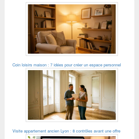
Zone
principale
de
widget
pour
la
barre
latérale
Coin loisirs maison : 7 idées pour créer un espace personnel
Visite appartement ancien Lyon : 8 contrôles avant une offre