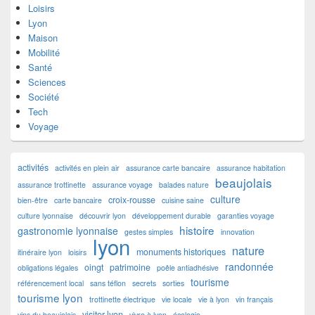
Loisirs
Lyon
Maison
Mobilité
Santé
Sciences
Société
Tech
Voyage
activités
activités en plein air
assurance carte bancaire
assurance habitation
beaujolais
assurance trottinette
assurance voyage
balades nature
culture
croix-rousse
bien-être
carte bancaire
cuisine saine
culture lyonnaise
découvrir lyon
développement durable
garanties voyage
histoire
gastronomie lyonnaise
gestes simples
innovation
lyon
nature
monuments historiques
itinéraire lyon
loisirs
randonnée
oingt
patrimoine
obligations légales
poêle antiadhésive
tourisme
référencement local
sans téflon
secrets
sorties
tourisme lyon
trottinette électrique
vie locale
vie à lyon
vin français
visiter lyon
vins du beaujolais
vivre à lyon
écologie