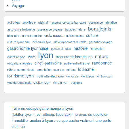
Voyage
activités
activités en plein air
assurance carte bancaire
assurance habitation
beaujolais
assurance trottinette
assurance voyage
balades nature
culture
croix-rousse
bien-être
carte bancaire
cuisine saine
culture lyonnaise
découvrir lyon
développement durable
garanties voyage
histoire
gastronomie lyonnaise
gestes simples
innovation
lyon
nature
monuments historiques
itinéraire lyon
loisirs
randonnée
oingt
patrimoine
obligations légales
poêle antiadhésive
tourisme
référencement local
sans téflon
secrets
sorties
tourisme lyon
trottinette électrique
vie locale
vie à lyon
vin français
visiter lyon
vins du beaujolais
vivre à lyon
écologie
Faire un escape game manga à Lyon
Habiter Lyon : les réflexes face aux imprévus du quotidien
Immobilier ancien à Lyon : ce que cache vraiment une porte
d’entrée