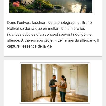
Dans l’univers fascinant de la photographie, Bruno
Rotival se démarque en mettant en lumière les
nuances subtiles d’un concept souvent négligé : le
silence. À travers son projet « Le Temps du silence », il
capture l’essence de la vie
Zone
principale
de
widget
pour
la
barre
latérale