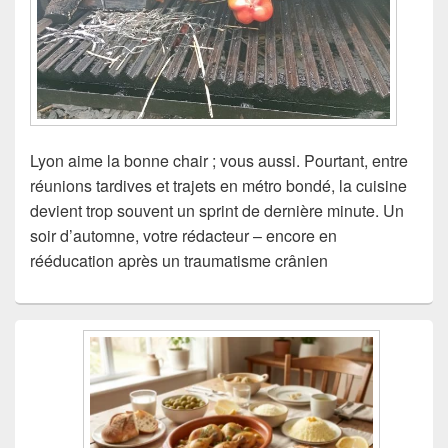
Lyon aime la bonne chair ; vous aussi. Pourtant, entre
réunions tardives et trajets en métro bondé, la cuisine
devient trop souvent un sprint de dernière minute. Un
soir d’automne, votre rédacteur – encore en
rééducation après un traumatisme crânien
Zone
principale
de
widget
pour
la
barre