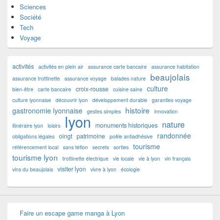
Sciences
Société
Tech
Voyage
activités
activités en plein air
assurance carte bancaire
assurance habitation
beaujolais
assurance trottinette
assurance voyage
balades nature
culture
croix-rousse
bien-être
carte bancaire
cuisine saine
culture lyonnaise
découvrir lyon
développement durable
garanties voyage
histoire
gastronomie lyonnaise
gestes simples
innovation
lyon
nature
monuments historiques
itinéraire lyon
loisirs
randonnée
oingt
patrimoine
obligations légales
poêle antiadhésive
tourisme
référencement local
sans téflon
secrets
sorties
tourisme lyon
trottinette électrique
vie locale
vie à lyon
vin français
visiter lyon
vins du beaujolais
vivre à lyon
écologie
Faire un escape game manga à Lyon