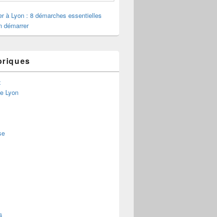
ler à Lyon : 8 démarches essentielles
n démarrer
briques
x
de Lyon
se
s