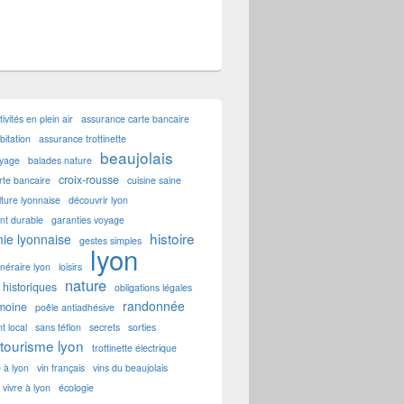
tivités en plein air
assurance carte bancaire
itation
assurance trottinette
beaujolais
oyage
balades nature
croix-rousse
rte bancaire
cuisine saine
lture lyonnaise
découvrir lyon
t durable
garanties voyage
histoire
ie lyonnaise
gestes simples
lyon
tinéraire lyon
loisirs
nature
historiques
obligations légales
randonnée
imoine
poêle antiadhésive
t local
sans téflon
secrets
sorties
tourisme lyon
trottinette électrique
e à lyon
vin français
vins du beaujolais
vivre à lyon
écologie