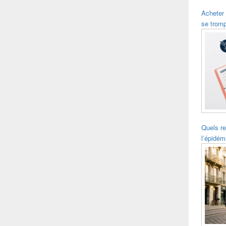
Acheter
se trom
Quels re
l’épidém