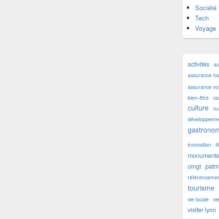
Société
Tech
Voyage
activités
ac
assurance hab
assurance v
bien-être
ca
culture
cu
développemen
gastronom
innovation
i
monuments 
oingt
patr
référencemen
tourisme
vie locale
vi
visiter lyon