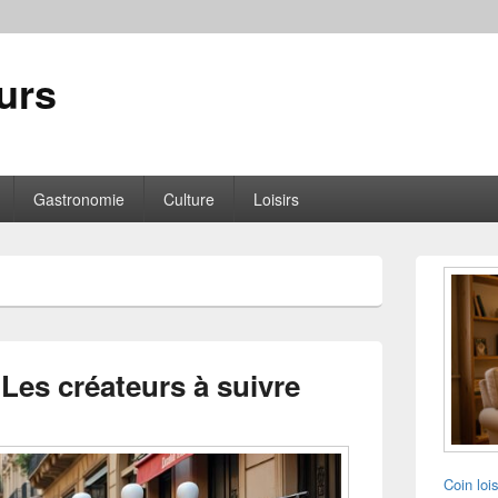
urs
Gastronomie
Culture
Loisirs
Zone
principale
de
widget
pour
la
 Les créateurs à suivre
barre
latérale
Coin loi