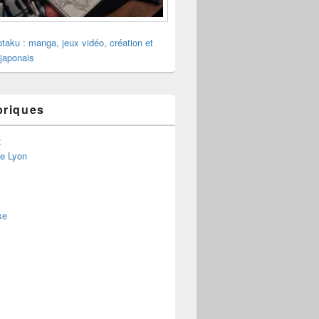
otaku : manga, jeux vidéo, création et
 japonais
briques
x
de Lyon
se