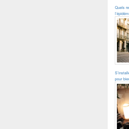
Quels re
l’épidém
S’instal
pour bie