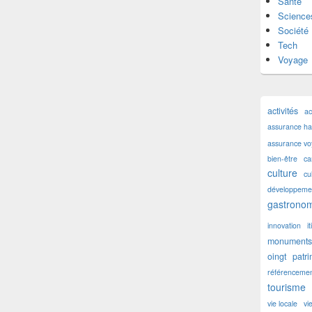
Santé
Science
Société
Tech
Voyage
activités
ac
assurance hab
assurance v
bien-être
ca
culture
cu
développemen
gastronom
innovation
i
monuments 
oingt
patr
référencemen
tourisme
vie locale
vi