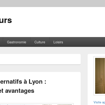
urs
Gastronomie
Culture
Loisirs
Zone
principale
de
widget
pour
la
ernatifs à Lyon :
barre
latérale
et avantages
Visite a