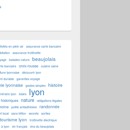
s
tivités en plein air
assurance carte bancaire
itation
assurance trottinette
beaujolais
oyage
balades nature
croix-rousse
rte bancaire
cuisine saine
lture lyonnaise
découvrir lyon
t durable
garanties voyage
histoire
ie lyonnaise
gestes simples
lyon
tinéraire lyon
loisirs
nature
historiques
obligations légales
randonnée
imoine
poêle antiadhésive
t local
sans téflon
secrets
sorties
tourisme lyon
trottinette électrique
e à lyon
vin français
vins du beaujolais