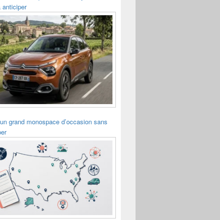
 anticiper
 un grand monospace d’occasion sans
per