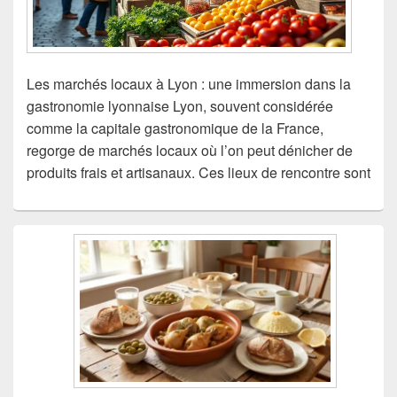
Les marchés locaux à Lyon : une immersion dans la
gastronomie lyonnaise Lyon, souvent considérée
comme la capitale gastronomique de la France,
regorge de marchés locaux où l’on peut dénicher de
produits frais et artisanaux. Ces lieux de rencontre sont
Zone
principale
de
widget
pour
la
barre
latérale