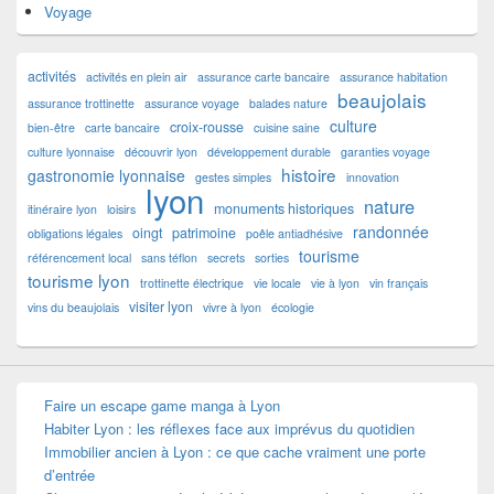
Voyage
activités
activités en plein air
assurance carte bancaire
assurance habitation
beaujolais
assurance trottinette
assurance voyage
balades nature
culture
croix-rousse
bien-être
carte bancaire
cuisine saine
culture lyonnaise
découvrir lyon
développement durable
garanties voyage
histoire
gastronomie lyonnaise
gestes simples
innovation
lyon
nature
monuments historiques
itinéraire lyon
loisirs
randonnée
oingt
patrimoine
obligations légales
poêle antiadhésive
tourisme
référencement local
sans téflon
secrets
sorties
tourisme lyon
trottinette électrique
vie locale
vie à lyon
vin français
visiter lyon
vins du beaujolais
vivre à lyon
écologie
Faire un escape game manga à Lyon
Habiter Lyon : les réflexes face aux imprévus du quotidien
Immobilier ancien à Lyon : ce que cache vraiment une porte
d’entrée