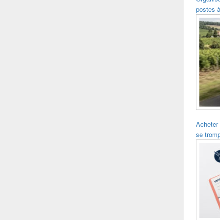
postes à
Acheter
se trom