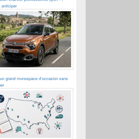
 anticiper
 un grand monospace d’occasion sans
per