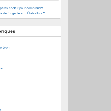
pères choisir pour comprendre
ie de rougeole aux États-Unis ?
briques
x
de Lyon
se
s