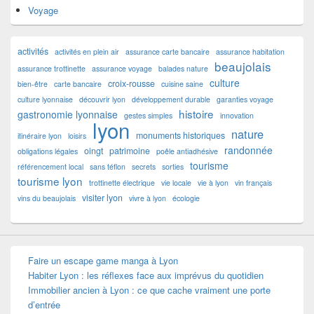
Voyage
activités
activités en plein air
assurance carte bancaire
assurance habitation
beaujolais
assurance trottinette
assurance voyage
balades nature
culture
croix-rousse
bien-être
carte bancaire
cuisine saine
culture lyonnaise
découvrir lyon
développement durable
garanties voyage
histoire
gastronomie lyonnaise
gestes simples
innovation
lyon
nature
monuments historiques
itinéraire lyon
loisirs
randonnée
oingt
patrimoine
obligations légales
poêle antiadhésive
tourisme
référencement local
sans téflon
secrets
sorties
tourisme lyon
trottinette électrique
vie locale
vie à lyon
vin français
visiter lyon
vins du beaujolais
vivre à lyon
écologie
Faire un escape game manga à Lyon
Habiter Lyon : les réflexes face aux imprévus du quotidien
Immobilier ancien à Lyon : ce que cache vraiment une porte
d’entrée