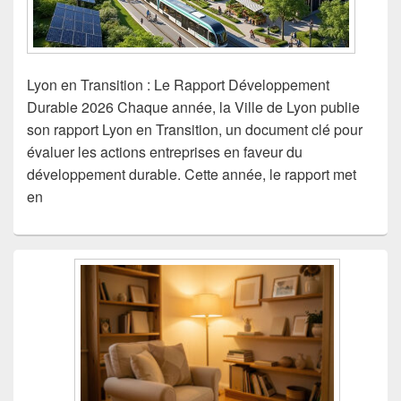
Lyon en Transition : Le Rapport Développement
Durable 2026 Chaque année, la Ville de Lyon publie
son rapport Lyon en Transition, un document clé pour
évaluer les actions entreprises en faveur du
développement durable. Cette année, le rapport met
en
Zone
principale
de
widget
pour
la
barre
latérale