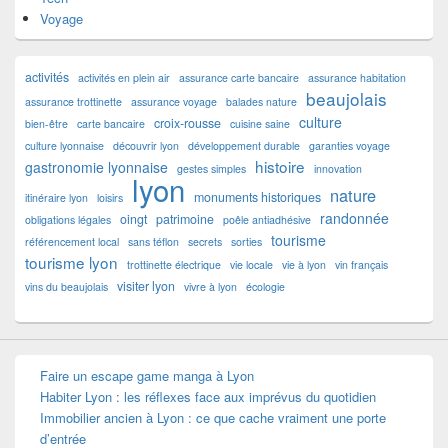
Voyage
activités
activités en plein air
assurance carte bancaire
assurance habitation
beaujolais
assurance trottinette
assurance voyage
balades nature
culture
croix-rousse
bien-être
carte bancaire
cuisine saine
culture lyonnaise
découvrir lyon
développement durable
garanties voyage
histoire
gastronomie lyonnaise
gestes simples
innovation
lyon
nature
monuments historiques
itinéraire lyon
loisirs
randonnée
oingt
patrimoine
obligations légales
poêle antiadhésive
tourisme
référencement local
sans téflon
secrets
sorties
tourisme lyon
trottinette électrique
vie locale
vie à lyon
vin français
visiter lyon
vins du beaujolais
vivre à lyon
écologie
Faire un escape game manga à Lyon
Habiter Lyon : les réflexes face aux imprévus du quotidien
Immobilier ancien à Lyon : ce que cache vraiment une porte
d’entrée