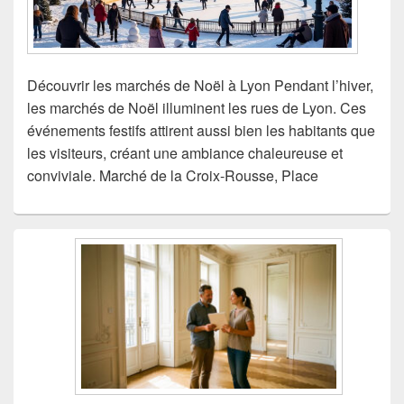
Découvrir les marchés de Noël à Lyon Pendant l’hiver,
les marchés de Noël illuminent les rues de Lyon. Ces
événements festifs attirent aussi bien les habitants que
les visiteurs, créant une ambiance chaleureuse et
conviviale. Marché de la Croix-Rousse, Place
Zone
principale
de
widget
pour
la
barre
latérale