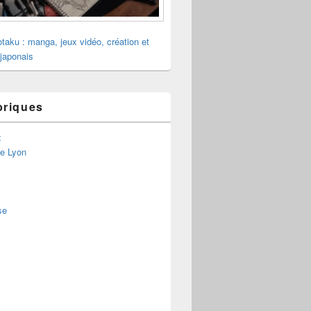
otaku : manga, jeux vidéo, création et
 japonais
briques
x
de Lyon
se