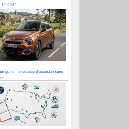
 anticiper
 un grand monospace d’occasion sans
per