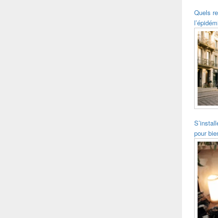
Quels re
l’épidém
S’instal
pour bie