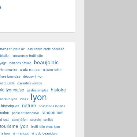
s
tivités en plein air
assurance carte bancaire
itation
assurance trottinette
beaujolais
oyage
balades nature
croix-rousse
rte bancaire
cuisine saine
lture lyonnaise
découvrir lyon
t durable
garanties voyage
histoire
ie lyonnaise
gestes simples
lyon
tinéraire lyon
loisirs
nature
historiques
obligations légales
randonnée
imoine
poêle antiadhésive
t local
sans téflon
secrets
sorties
tourisme lyon
trottinette électrique
e à lyon
vin français
vins du beaujolais