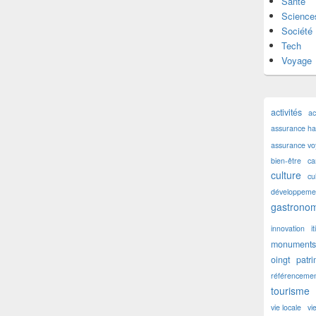
Santé
Science
Société
Tech
Voyage
activités
ac
assurance hab
assurance v
bien-être
ca
culture
cu
développemen
gastronom
innovation
i
monuments 
oingt
patr
référencemen
tourisme
vie locale
vi