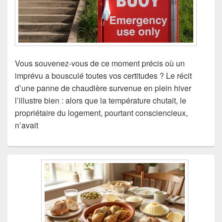
Vous souvenez-vous de ce moment précis où un
imprévu a bousculé toutes vos certitudes ? Le récit
d’une panne de chaudière survenue en plein hiver
l’illustre bien : alors que la température chutait, le
propriétaire du logement, pourtant consciencieux,
n’avait
Zone
principale
de
widget
pour
la
barre
latérale