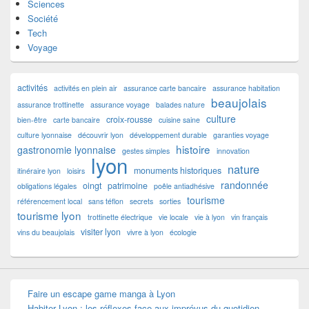
Sciences
Société
Tech
Voyage
activités
activités en plein air
assurance carte bancaire
assurance habitation
beaujolais
assurance trottinette
assurance voyage
balades nature
culture
croix-rousse
bien-être
carte bancaire
cuisine saine
culture lyonnaise
découvrir lyon
développement durable
garanties voyage
histoire
gastronomie lyonnaise
gestes simples
innovation
lyon
nature
monuments historiques
itinéraire lyon
loisirs
randonnée
oingt
patrimoine
obligations légales
poêle antiadhésive
tourisme
référencement local
sans téflon
secrets
sorties
tourisme lyon
trottinette électrique
vie locale
vie à lyon
vin français
visiter lyon
vins du beaujolais
vivre à lyon
écologie
Faire un escape game manga à Lyon
Habiter Lyon : les réflexes face aux imprévus du quotidien