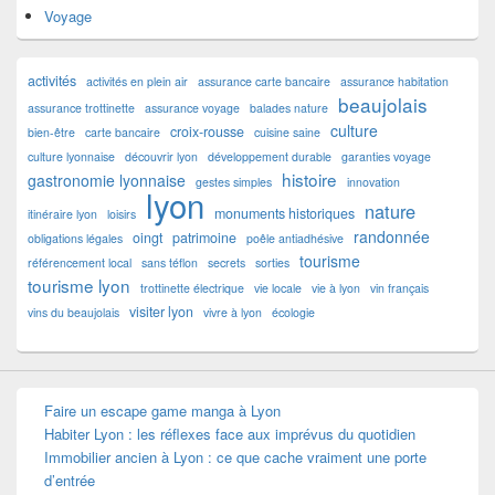
Voyage
activités
activités en plein air
assurance carte bancaire
assurance habitation
beaujolais
assurance trottinette
assurance voyage
balades nature
culture
croix-rousse
bien-être
carte bancaire
cuisine saine
culture lyonnaise
découvrir lyon
développement durable
garanties voyage
histoire
gastronomie lyonnaise
gestes simples
innovation
lyon
nature
monuments historiques
itinéraire lyon
loisirs
randonnée
oingt
patrimoine
obligations légales
poêle antiadhésive
tourisme
référencement local
sans téflon
secrets
sorties
tourisme lyon
trottinette électrique
vie locale
vie à lyon
vin français
visiter lyon
vins du beaujolais
vivre à lyon
écologie
Faire un escape game manga à Lyon
Habiter Lyon : les réflexes face aux imprévus du quotidien
Immobilier ancien à Lyon : ce que cache vraiment une porte
d’entrée