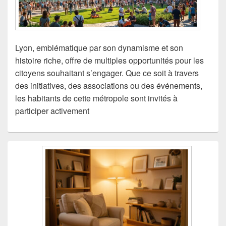
Lyon, emblématique par son dynamisme et son
histoire riche, offre de multiples opportunités pour les
citoyens souhaitant s’engager. Que ce soit à travers
des initiatives, des associations ou des événements,
les habitants de cette métropole sont invités à
participer activement
Zone
principale
de
widget
pour
la
barre
latérale