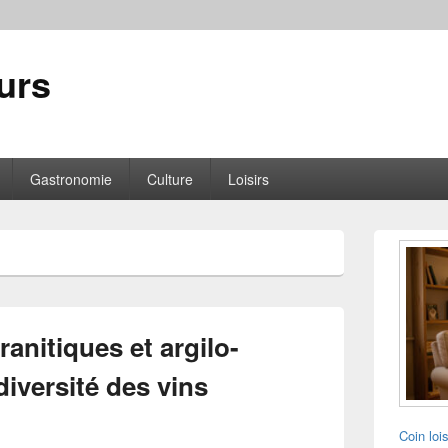
urs
Gastronomie
Culture
Loisirs
Zone
principale
de
widget
pour
la
ranitiques et argilo-
barre
latérale
diversité des vins
Coin loi