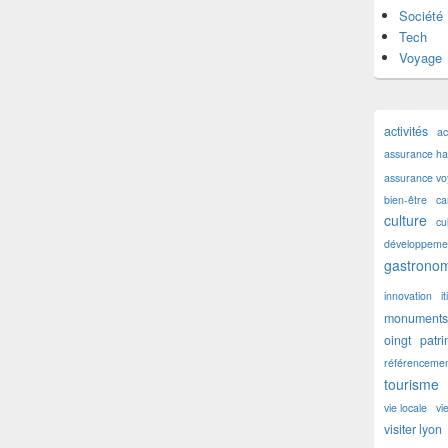
Société
Tech
Voyage
activités
ac
assurance hab
assurance v
bien-être
ca
culture
cu
développemen
gastronom
innovation
i
monuments 
oingt
patr
référencemen
tourisme
vie locale
vi
visiter lyon