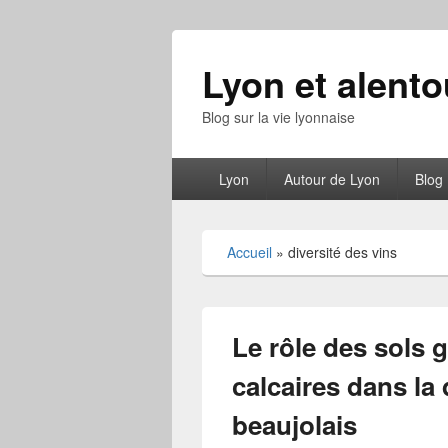
Lyon et alento
Blog sur la vie lyonnaise
Menu
Lyon
Autour de Lyon
Blog
principal
Accueil
»
diversité des vins
Le rôle des sols g
calcaires dans la 
beaujolais