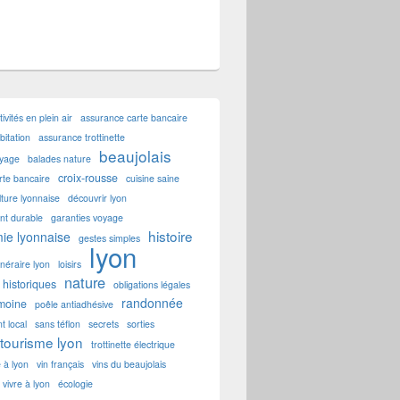
tivités en plein air
assurance carte bancaire
itation
assurance trottinette
beaujolais
oyage
balades nature
croix-rousse
rte bancaire
cuisine saine
lture lyonnaise
découvrir lyon
t durable
garanties voyage
histoire
ie lyonnaise
gestes simples
lyon
tinéraire lyon
loisirs
nature
historiques
obligations légales
randonnée
imoine
poêle antiadhésive
t local
sans téflon
secrets
sorties
tourisme lyon
trottinette électrique
e à lyon
vin français
vins du beaujolais
vivre à lyon
écologie