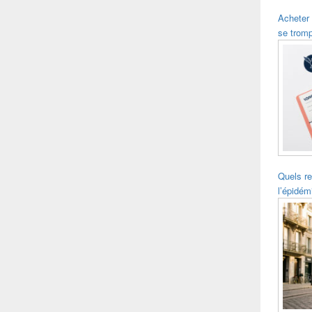
Acheter
se trom
Quels re
l’épidém