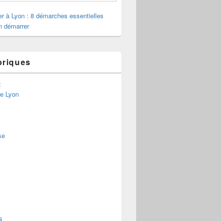
ler à Lyon : 8 démarches essentielles
n démarrer
briques
x
de Lyon
se
s