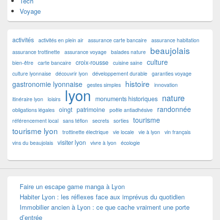
Tech
Voyage
activités
activités en plein air
assurance carte bancaire
assurance habitation
beaujolais
assurance trottinette
assurance voyage
balades nature
culture
croix-rousse
bien-être
carte bancaire
cuisine saine
culture lyonnaise
découvrir lyon
développement durable
garanties voyage
histoire
gastronomie lyonnaise
gestes simples
innovation
lyon
nature
monuments historiques
itinéraire lyon
loisirs
randonnée
oingt
patrimoine
obligations légales
poêle antiadhésive
tourisme
référencement local
sans téflon
secrets
sorties
tourisme lyon
trottinette électrique
vie locale
vie à lyon
vin français
visiter lyon
vins du beaujolais
vivre à lyon
écologie
Faire un escape game manga à Lyon
Habiter Lyon : les réflexes face aux imprévus du quotidien
Immobilier ancien à Lyon : ce que cache vraiment une porte
d’entrée