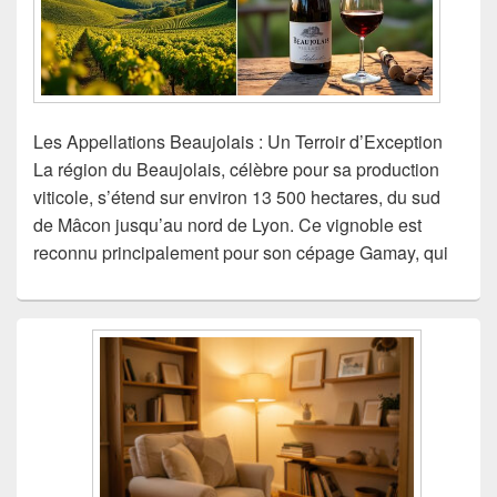
Les Appellations Beaujolais : Un Terroir d’Exception
La région du Beaujolais, célèbre pour sa production
viticole, s’étend sur environ 13 500 hectares, du sud
de Mâcon jusqu’au nord de Lyon. Ce vignoble est
reconnu principalement pour son cépage Gamay, qui
Zone
principale
de
widget
pour
la
barre
latérale