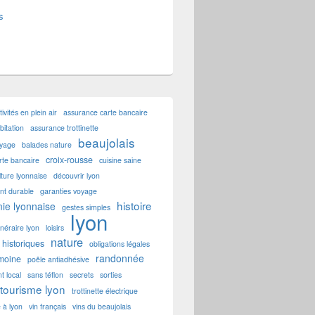
s
tivités en plein air
assurance carte bancaire
itation
assurance trottinette
beaujolais
oyage
balades nature
croix-rousse
rte bancaire
cuisine saine
lture lyonnaise
découvrir lyon
t durable
garanties voyage
histoire
ie lyonnaise
gestes simples
lyon
tinéraire lyon
loisirs
nature
historiques
obligations légales
randonnée
imoine
poêle antiadhésive
t local
sans téflon
secrets
sorties
tourisme lyon
trottinette électrique
e à lyon
vin français
vins du beaujolais