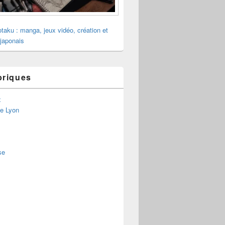
otaku : manga, jeux vidéo, création et
 japonais
briques
x
de Lyon
se