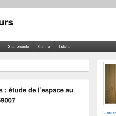
urs
Gastronomie
Culture
Loisirs
Zone
principale
de
widget
pour
la
 : étude de l’espace au
barre
latérale
69007
Visite a