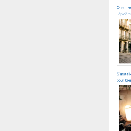
Quels re
l’épidém
S’instal
pour bie