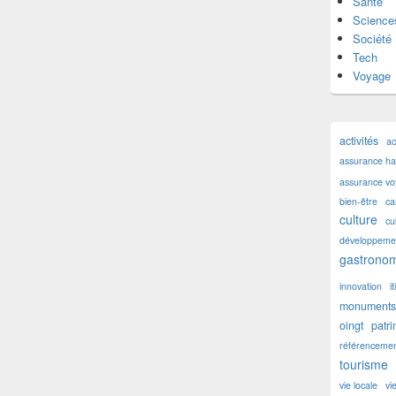
Santé
Science
Société
Tech
Voyage
activités
ac
assurance hab
assurance v
bien-être
ca
culture
cu
développemen
gastronom
innovation
i
monuments 
oingt
patr
référencemen
tourisme
vie locale
vi