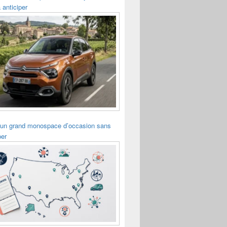
 anticiper
 un grand monospace d’occasion sans
per