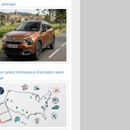
 anticiper
 un grand monospace d’occasion sans
per