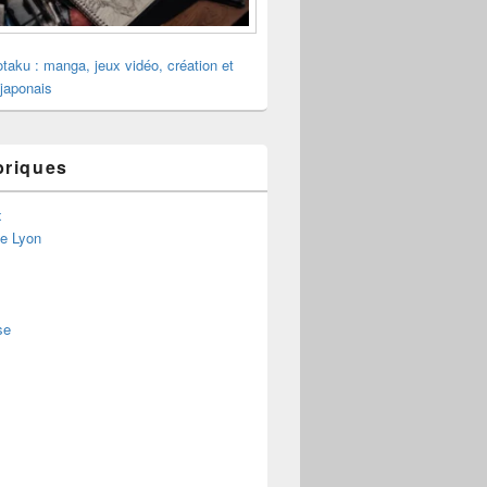
otaku : manga, jeux vidéo, création et
 japonais
briques
x
de Lyon
se