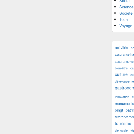
Santé
Science
Société
Tech
Voyage
activités
ac
assurance hab
assurance v
bien-être
ca
culture
cu
développemen
gastronom
innovation
i
monuments 
oingt
patr
référencemen
tourisme
vie locale
vi