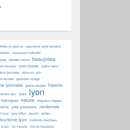
s
tivités en plein air
assurance carte bancaire
itation
assurance trottinette
beaujolais
oyage
balades nature
croix-rousse
rte bancaire
cuisine saine
lture lyonnaise
découvrir lyon
t durable
garanties voyage
histoire
ie lyonnaise
gestes simples
lyon
tinéraire lyon
loisirs
nature
historiques
obligations légales
randonnée
imoine
poêle antiadhésive
t local
sans téflon
secrets
sorties
tourisme lyon
trottinette électrique
e à lyon
vin français
vins du beaujolais