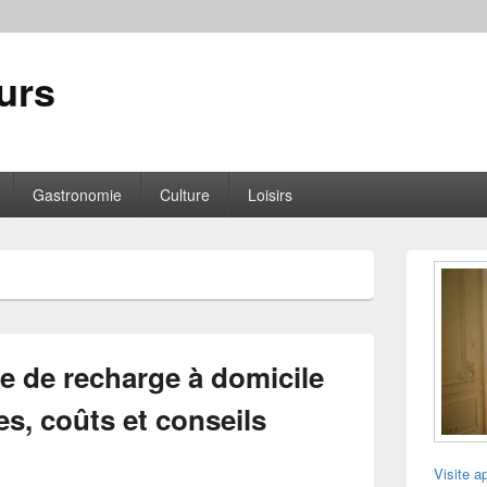
urs
Gastronomie
Culture
Loisirs
Zone
principale
de
widget
pour
la
ne de recharge à domicile
barre
latérale
s, coûts et conseils
Visite a