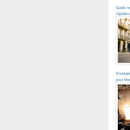
Quels re
l’épidém
S’instal
pour bie