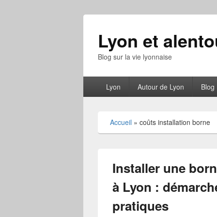
Lyon et alento
Blog sur la vie lyonnaise
Menu
Lyon
Autour de Lyon
Blog
principal
Accueil
»
coûts installation borne
Installer une bor
à Lyon : démarche
pratiques