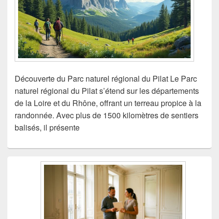
Découverte du Parc naturel régional du Pilat Le Parc
naturel régional du Pilat s’étend sur les départements
de la Loire et du Rhône, offrant un terreau propice à la
randonnée. Avec plus de 1500 kilomètres de sentiers
balisés, il présente
Zone
principale
de
widget
pour
la
barre