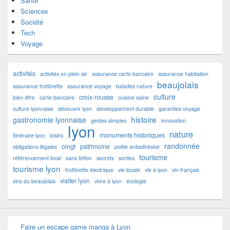
Santé
Sciences
Société
Tech
Voyage
activités
activités en plein air
assurance carte bancaire
assurance habitation
beaujolais
assurance trottinette
assurance voyage
balades nature
culture
croix-rousse
bien-être
carte bancaire
cuisine saine
culture lyonnaise
découvrir lyon
développement durable
garanties voyage
histoire
gastronomie lyonnaise
gestes simples
innovation
lyon
nature
monuments historiques
itinéraire lyon
loisirs
randonnée
oingt
patrimoine
obligations légales
poêle antiadhésive
tourisme
référencement local
sans téflon
secrets
sorties
tourisme lyon
trottinette électrique
vie locale
vie à lyon
vin français
visiter lyon
vins du beaujolais
vivre à lyon
écologie
Faire un escape game manga à Lyon