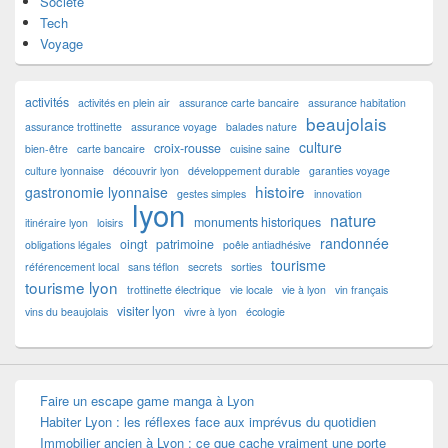
Société
Tech
Voyage
activités
activités en plein air
assurance carte bancaire
assurance habitation
beaujolais
assurance trottinette
assurance voyage
balades nature
culture
croix-rousse
bien-être
carte bancaire
cuisine saine
culture lyonnaise
découvrir lyon
développement durable
garanties voyage
histoire
gastronomie lyonnaise
gestes simples
innovation
lyon
nature
monuments historiques
itinéraire lyon
loisirs
randonnée
oingt
patrimoine
obligations légales
poêle antiadhésive
tourisme
référencement local
sans téflon
secrets
sorties
tourisme lyon
trottinette électrique
vie locale
vie à lyon
vin français
visiter lyon
vins du beaujolais
vivre à lyon
écologie
Faire un escape game manga à Lyon
Habiter Lyon : les réflexes face aux imprévus du quotidien
Immobilier ancien à Lyon : ce que cache vraiment une porte