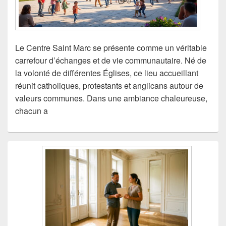
Le Centre Saint Marc se présente comme un véritable
carrefour d’échanges et de vie communautaire. Né de
la volonté de différentes Églises, ce lieu accueillant
réunit catholiques, protestants et anglicans autour de
valeurs communes. Dans une ambiance chaleureuse,
chacun a
Zone
principale
de
widget
pour
la
barre
latérale