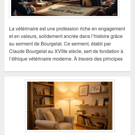
La vétérinaire est une profession riche en engagement
et en valeurs, solidement ancrée dans l’histoire grâce
au serment de Bourgelat. Ce serment, établi par
Claude Bourgelat au XVIIIe siècle, sert de fondation à
l’éthique vétérinaire moderne. À travers des principes
Zone
principale
de
widget
pour
la
barre
latérale