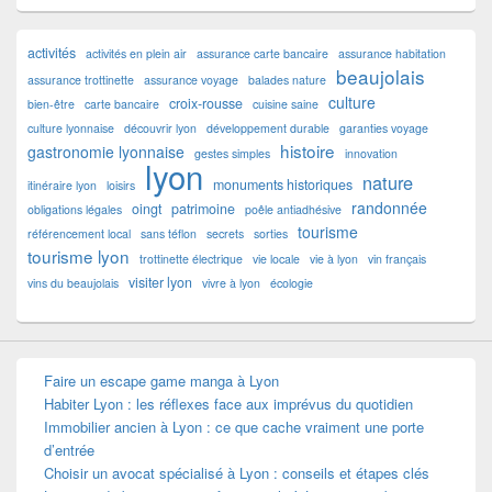
activités
activités en plein air
assurance carte bancaire
assurance habitation
beaujolais
assurance trottinette
assurance voyage
balades nature
culture
croix-rousse
bien-être
carte bancaire
cuisine saine
culture lyonnaise
découvrir lyon
développement durable
garanties voyage
histoire
gastronomie lyonnaise
gestes simples
innovation
lyon
nature
monuments historiques
itinéraire lyon
loisirs
randonnée
oingt
patrimoine
obligations légales
poêle antiadhésive
tourisme
référencement local
sans téflon
secrets
sorties
tourisme lyon
trottinette électrique
vie locale
vie à lyon
vin français
visiter lyon
vins du beaujolais
vivre à lyon
écologie
Faire un escape game manga à Lyon
Habiter Lyon : les réflexes face aux imprévus du quotidien
Immobilier ancien à Lyon : ce que cache vraiment une porte
d’entrée
Choisir un avocat spécialisé à Lyon : conseils et étapes clés