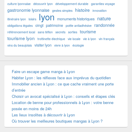
culture lyonnaise
découvrir lyon
développement durable
garanties voyage
histoire
gastronomie lyonnaise
gestes simples
innovation
lyon
nature
monuments historiques
itinéraire lyon
loisirs
randonnée
oingt
patrimoine
obligations légales
poêle antiadhésive
tourisme
référencement local
sans téflon
secrets
sorties
tourisme lyon
trottinette électrique
vie locale
vie à lyon
vin français
visiter lyon
vins du beaujolais
vivre à lyon
écologie
Faire un escape game manga à Lyon
Habiter Lyon : les réflexes face aux imprévus du quotidien
Immobilier ancien à Lyon : ce que cache vraiment une porte
d’entrée
Choisir un avocat spécialisé à Lyon : conseils et étapes clés
Location de benne pour professionnels à Lyon : votre benne
posée en moins de 24h
Les lieux insolites à découvrir à Lyon
Où trouver les meilleures boutiques mangas à Lyon ?