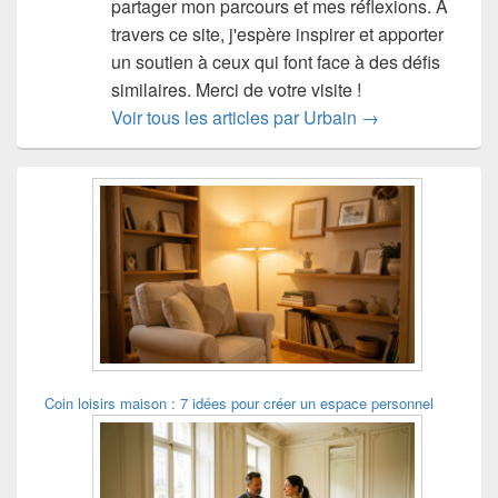
partager mon parcours et mes réflexions. À
travers ce site, j'espère inspirer et apporter
un soutien à ceux qui font face à des défis
similaires. Merci de votre visite !
Voir tous les articles par Urbain
→
Zone
principale
de
widget
pour
la
barre
latérale
Coin loisirs maison : 7 idées pour créer un espace personnel